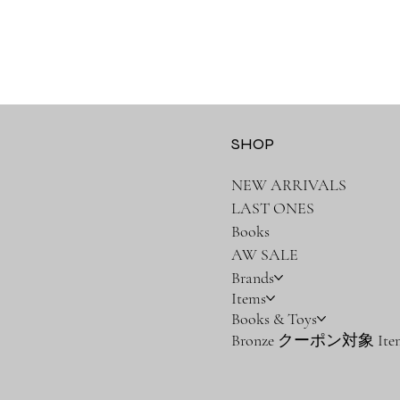
SHOP
NEW ARRIVALS
LAST ONES
Books
AW SALE
Brands
Items
Books & Toys
Bronze クーポン対象 Ite