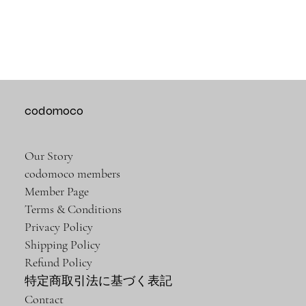
codomoco
Our Story
codomoco members
Member Page
Terms & Conditions
Privacy Policy
Shipping Policy
Refund Policy
特定商取引法に基づく表記
Contact