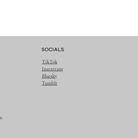
SOCIALS
TikTok
Instagram
Bluesky
Tumblr
m