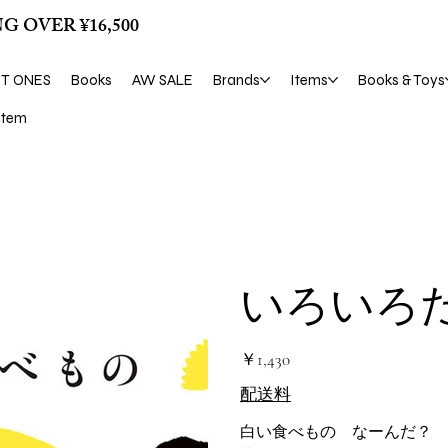
G OVER ¥16,500
ST ONES
Books
AW SALE
Brands
Items
Books & Toys
tem
いろいろ
価
￥1,430
格
配送料
白い食べもの なーんだ？