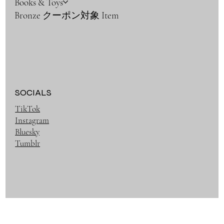
Books & Toys
Bronze クーポン対象 Item
SOCIALS
TikTok
Instagram
Bluesky
Tumblr