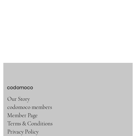
codomoco
Our Story
codomoco members
Member Page
Terms & Conditions
Privacy Policy