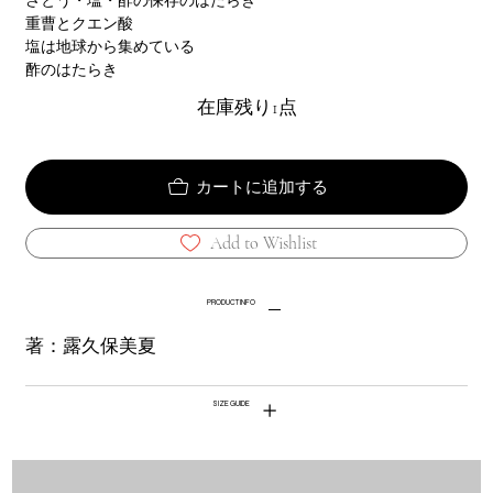
さとう・塩・酢の保存のはたらき
重曹とクエン酸
塩は地球から集めている
酢のはたらき
在庫残り1点
カートに追加する
Add to Wishlist
PRODUCT INFO
著：露久保美夏
SIZE GUIDE