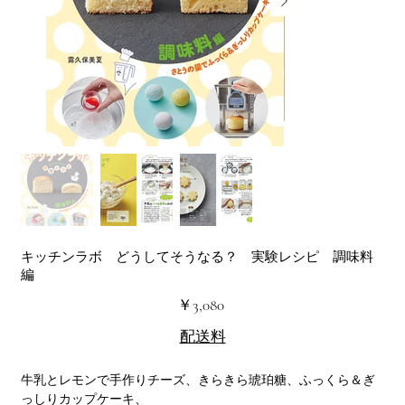
キッチンラボ どうしてそうなる？ 実験レシピ 調味料
編
価
￥3,080
格
配送料
牛乳とレモンで手作りチーズ、きらきら琥珀糖、ふっくら＆ぎ
っしりカップケーキ、