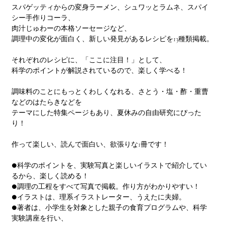
スパゲッティからの変身ラーメン、シュワッとラムネ、スパイ
シー手作りコーラ、
肉汁じゅわーの本格ソーセージなど、
調理中の変化が面白く、新しい発見があるレシピを13種類掲載。
それぞれのレシピに、「ここに注目！」として、
科学のポイントが解説されているので、楽しく学べる！
調味料のことにもっとくわしくなれる、さとう・塩・酢・重曹
などのはたらきなどを
テーマにした特集ページもあり、夏休みの自由研究にぴった
り！
作って楽しい、読んで面白い、欲張りな1冊です！
●科学のポイントを、実験写真と楽しいイラストで紹介してい
るから、楽しく読める！
●調理の工程をすべて写真で掲載。作り方がわかりやすい！
●イラストは、理系イラストレーター、うえたに夫婦。
●著者は、小学生を対象とした親子の食育プログラムや、科学
実験講座を行い、