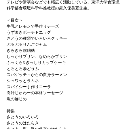
テレビや講演会などでも幅広く活動している、東洋大学食環境
科学部食環境科学科准教授の露久保美夏先生。
＜目次＞
牛乳とレモンで手作りチーズ
うずまきポーチドエッグ
さとうの種類でいろいろクッキー
ぷるぷるりんごジャム
きらきら琥珀糖
しっかりプリン、なめらかプリン
ふっくら&ぎっしりカップケーキ
とろとろ湯どうふ
スパゲッティからの変身ラーメン
シュワッとラムネ
スパイシー手作りコーラ
肉汁じゅわーの本格ソーセージ
魚の酢じめ
特集
さとうのいろいろ
さとうのはたらき