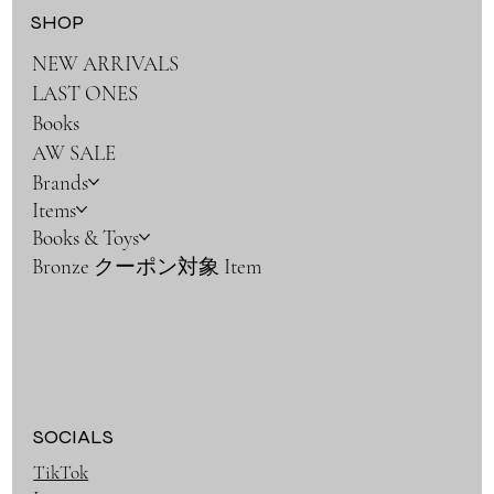
SHOP
NEW ARRIVALS
LAST ONES
Books
AW SALE
Brands
Items
Books & Toys
Bronze クーポン対象 Item
SOCIALS
TikTok