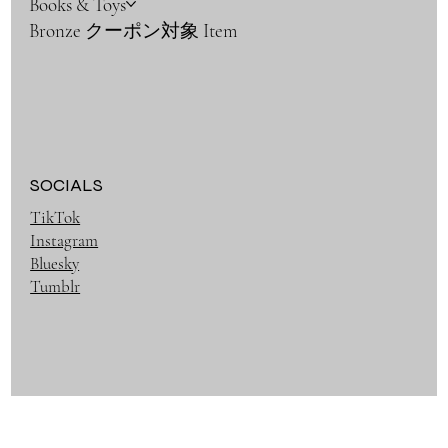
Books & Toys
Bronze クーポン対象 Item
SOCIALS
TikTok
Instagram
Bluesky
Tumblr