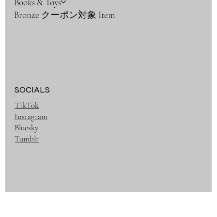
Books & Toys
Bronze クーポン対象 Item
SOCIALS
TikTok
Instagram
Bluesky
Tumblr