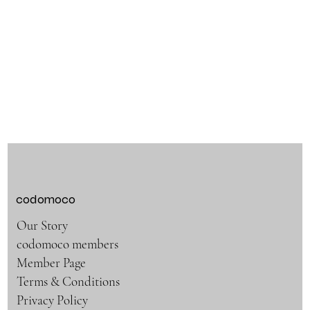
codomoco
Our Story
codomoco members
Member Page
Terms & Conditions
Privacy Policy