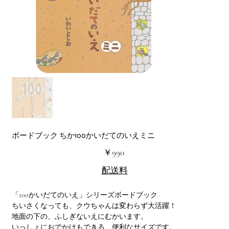
ボードブック ちか100かいだてのいえミニ
価
￥990
格
配送料
「100かいだてのいえ」シリーズボードブック
ちいさくなっても、クウちゃんは変わらず大活躍！
地面の下の、ふしぎないえにむかいます。
いっしょにおでかけもできる、便利なサイズです。