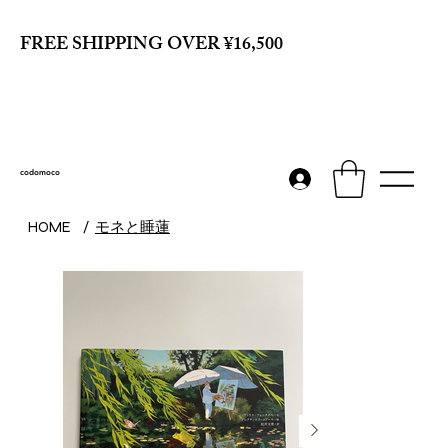
FREE SHIPPING OVER ¥16,500
codomoco
モネと睡蓮
HOME
/