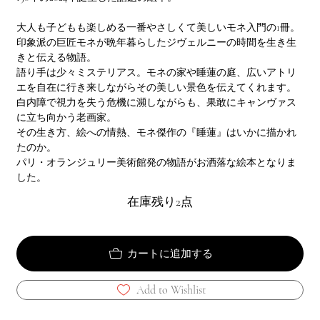
大人も子どもも楽しめる一番やさしくて美しいモネ入門の1冊。
印象派の巨匠モネが晩年暮らしたジヴェルニーの時間を生き生
きと伝える物語。
語り手は少々ミステリアス。モネの家や睡蓮の庭、広いアトリ
エを自在に行き来しながらその美しい景色を伝えてくれます。
白内障で視力を失う危機に瀕しながらも、果敢にキャンヴァス
に立ち向かう老画家。
その生き方、絵への情熱、モネ傑作の『睡蓮』はいかに描かれ
たのか。
パリ・オランジュリー美術館発の物語がお洒落な絵本となりま
した。
在庫残り2点
カートに追加する
Add to Wishlist