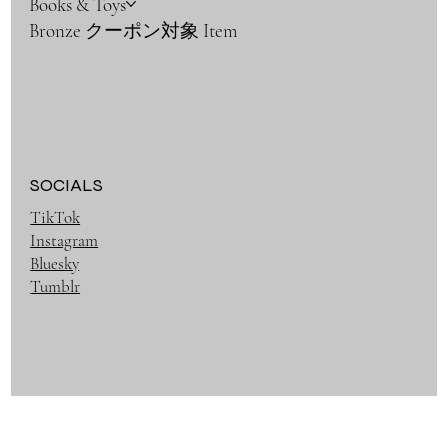
Books & Toys
Bronze クーポン対象 Item
SOCIALS
TikTok
Instagram
Bluesky
Tumblr