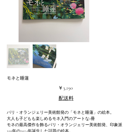
モネと睡蓮
価
￥3,190
格
配送料
パリ・オランジェリー美術館発の「モネと睡蓮」の絵本。
大人も子どもも楽しめるモネ入門のアートな1冊
モネの最高傑作を飾るパリ・オランジェリー美術館発、印象派
150年の2024年誕生した話題の絵本。