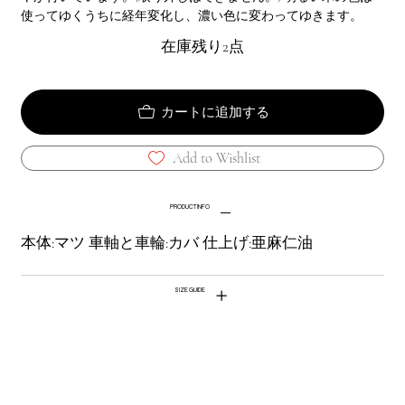
使ってゆくうちに経年変化し、濃い色に変わってゆきます。
在庫残り2点
カートに追加する
Add to Wishlist
PRODUCT INFO
本体:マツ 車軸と車輪:カバ 仕上げ:亜麻仁油
SIZE GUIDE