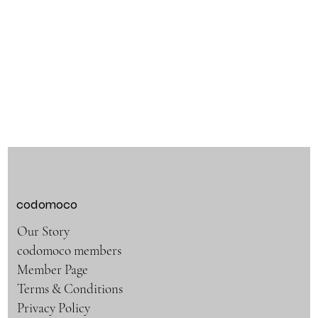
codomoco
Our Story
codomoco members
Member Page
Terms & Conditions
Privacy Policy