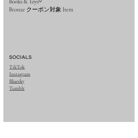
Books & Toys
Bronze クーポン対象 Item
SOCIALS
TikTok
Instagram
Bluesky
Tumblr