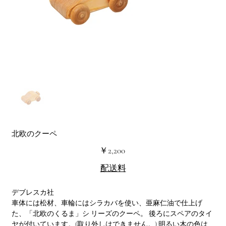
北欧のクーペ
価
￥2,200
格
配送料
デブレスカ社
車体には松材、車輪にはシラカバを使い、亜麻仁油で仕上げ
た、「北欧のくるま」シ リーズのクーペ。 後ろにスペアのタイ
ヤが付いています。(取り外しはできません。) 明るい木の色は