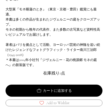
大型展『モネ睡蓮のとき』（東京・京都・豊田）鑑賞にも最
適。
本書は多くの作品が生まれたジヴェルニーの庭をクローズアッ
プ。
モネの初期から晩年の代表作、また多数の古写真など資料性高
いビジュアルでお届けします。
著者はパリを拠点として活動、ヨーロッパ芸術の神髄を追い続
けたレジェンドなフォトグラフィック・ライター南川三治郎
（1945-2018）
＊本書は2004年小社刊『ジヴェルニー・花の桃源郷 モネの庭
へ』の新装版です。
在庫残り1点
カートに追加する
Add to Wishlist