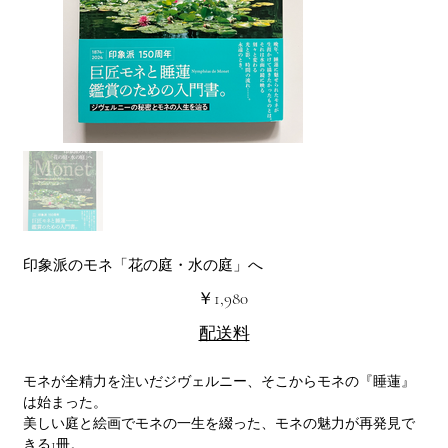
印象派のモネ「花の庭・水の庭」へ
価
￥1,980
格
配送料
モネが全精力を注いだジヴェルニー、そこからモネの『睡蓮』
は始まった。
美しい庭と絵画でモネの一生を綴った、モネの魅力が再発見で
きる1冊。