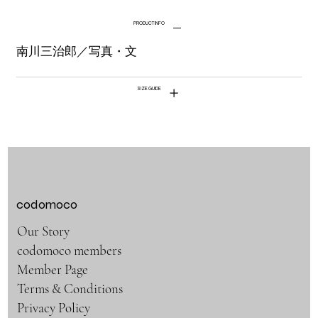
PRODUCT INFO
南川三治郎／写真・文
SIZE GUIDE
codomoco
Our Story
codomoco members
Member Page
Terms & Conditions
Privacy Policy