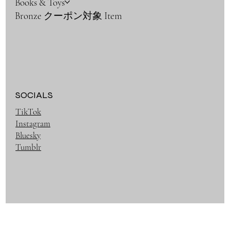
Books & Toys
Bronze クーポン対象 Item
SOCIALS
TikTok
Instagram
Bluesky
Tumblr