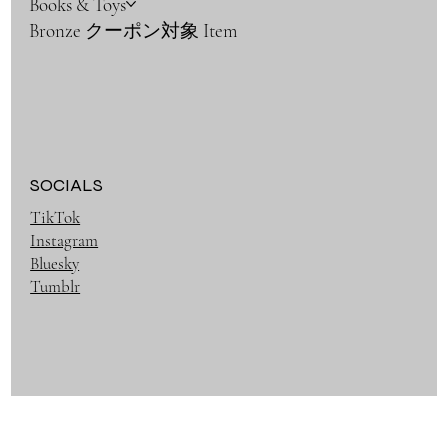
Books & Toys
Bronze クーポン対象 Item
SOCIALS
TikTok
Instagram
Bluesky
Tumblr