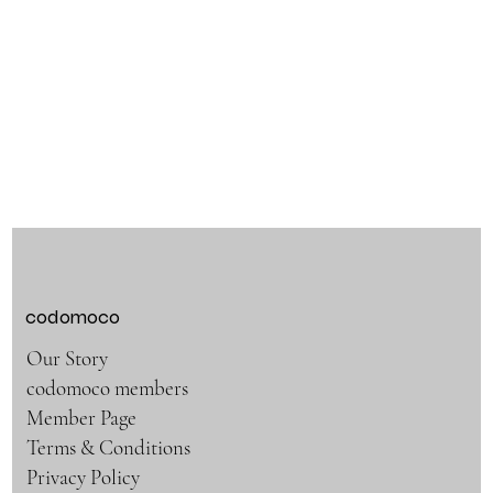
codomoco
Our Story
codomoco members
Member Page
Terms & Conditions
Privacy Policy