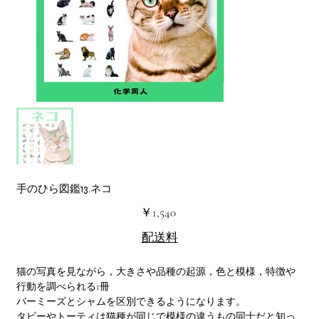
手のひら図鑑13.ネコ
価
￥1,540
格
配送料
猫の写真を見ながら，大きさや品種の起源，色と模様，特徴や
行動を調べられる1冊
バーミーズとシャムを区別できるようになります。
タビーやトーティは猫種が同じで模様の違うもの同士だと知っ