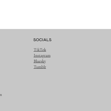
SOCIALS
TikTok
Instagram
Bluesky
Tumblr
m