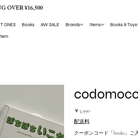
G OVER ¥16,500
ST ONES
Books
AW SALE
Brands
Items
Books & Toys
tem
codom
価
￥3,990
格
配送料
クーポンコード「books」ご