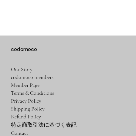
codomoco
Our Story
codomoco members
Member Page
Terms & Conditions
Privacy Policy
Shipping Policy
Refund Policy
特定商取引法に基づく表記
Contact