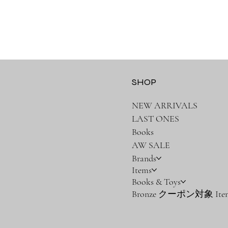
SHOP
NEW ARRIVALS
LAST ONES
Books
AW SALE
Brands
Items
Books & Toys
Bronze クーポン対象 Ite