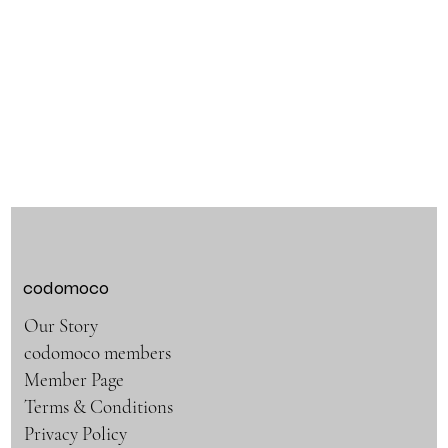
codomoco
Our Story
codomoco members
Member Page
Terms & Conditions
Privacy Policy