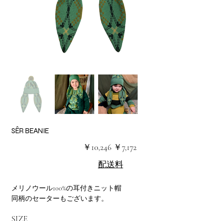
SÊR BEANIE
元
セ
￥10,246
￥7,172
の
ー
価
ル
配送料
格
価
格
メリノウール100%の耳付きニット帽
同柄のセーターもございます。
SIZE