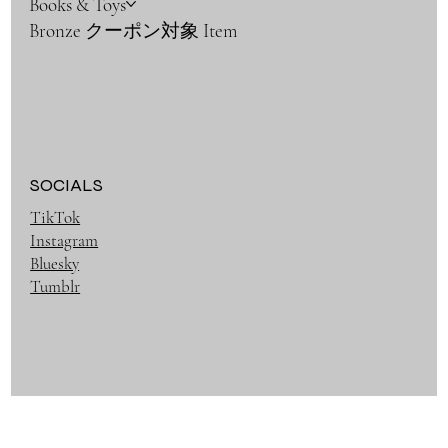
Books & Toys
Bronze クーポン対象 Item
SOCIALS
TikTok
Instagram
Bluesky
Tumblr