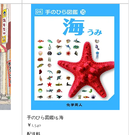
手のひら図鑑15.海
クイックビュー
価格
￥1,540
配送料