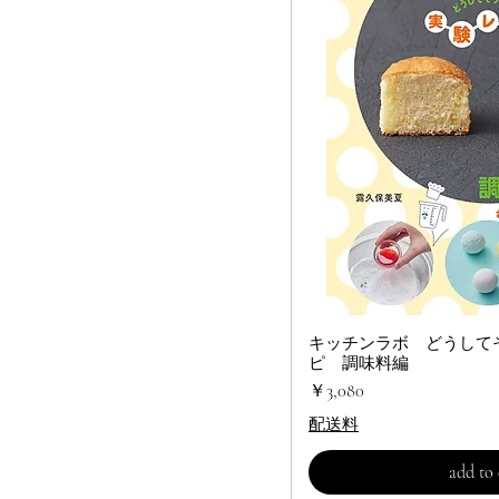
キッチンラボ どうして
クイック
ピ 調味料編
価格
￥3,080
配送料
add to 