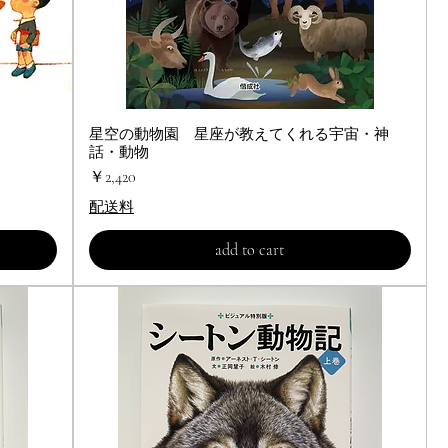
星空の動物園 星座が教えてくれる宇宙・神
クイックビュー
話・動物
価格
￥2,420
配送料
add to cart