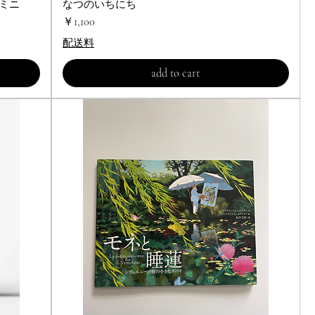
えミニ
なつのいちにち
クイックビュー
価格
￥1,100
配送料
add to cart