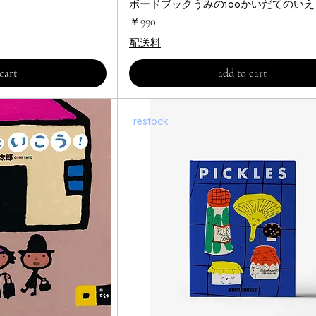
ビュー
ボードブックうみの100かいだてのい
クイックビュー
価格
￥990
配送料
cart
add to cart
restock