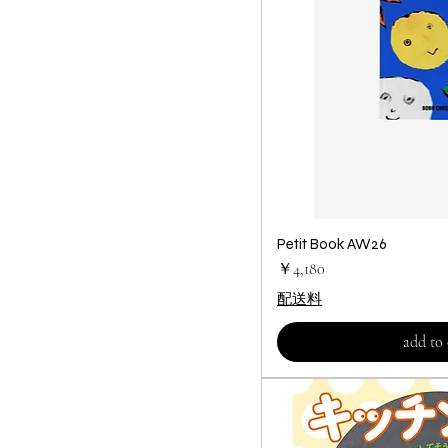
Petit Book AW26
クイック
価格
￥4,180
配送料
add to 