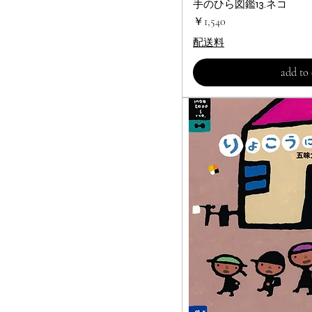
手のひら図鑑13.ネコ
クイック
価格
￥1,540
配送料
add to 