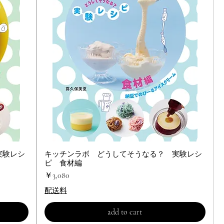
実験レシ
キッチンラボ どうしてそうなる？ 実験レシ
クイックビュー
ピ 食材編
価格
￥3,080
配送料
add to cart