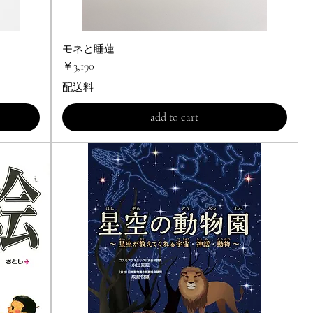
モネと睡蓮
クイックビュー
価格
￥3,190
配送料
add to cart