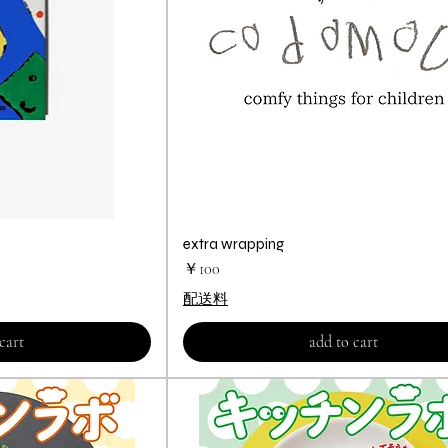
ビュー
extra wrapping
クイックビュー
価格
￥100
配送料
cart
add to cart