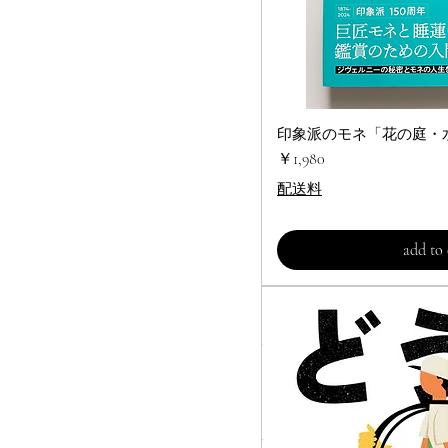
印象派のモネ「花の庭・
クイック
価格
￥1,980
配送料
add to 