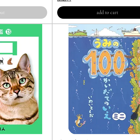
out
add to cart