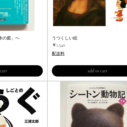
水の庭」へ
ビュー
うつくしい絵
クイックビュー
価格
￥1,540
配送料
cart
add to cart