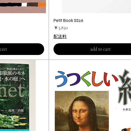
ビュー
Petit Book SS26
クイックビュー
価格
￥3,850
配送料
cart
add to cart