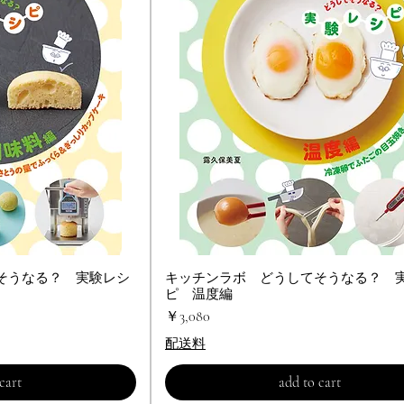
そうなる？ 実験レシ
ビュー
キッチンラボ どうしてそうなる？ 
クイックビュー
ピ 温度編
価格
￥3,080
配送料
cart
add to cart