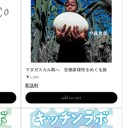
マダガスカル島へ 生物多様性をめぐる旅
クイックビュー
価格
￥1,760
配送料
add to cart