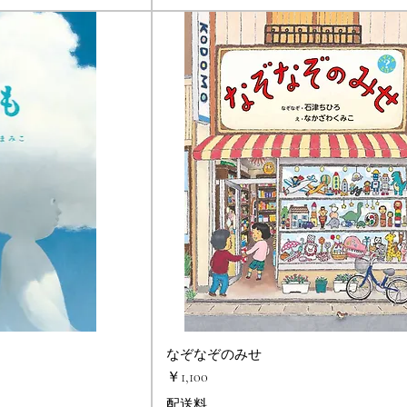
ビュー
なぞなぞのみせ
クイックビュー
価格
￥1,100
配送料