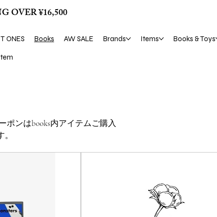
G OVER ¥16,500
ST ONES
Books
AW SALE
Brands
Items
Books & Toys
tem
クーポンはbooks内アイテムご購入
す。