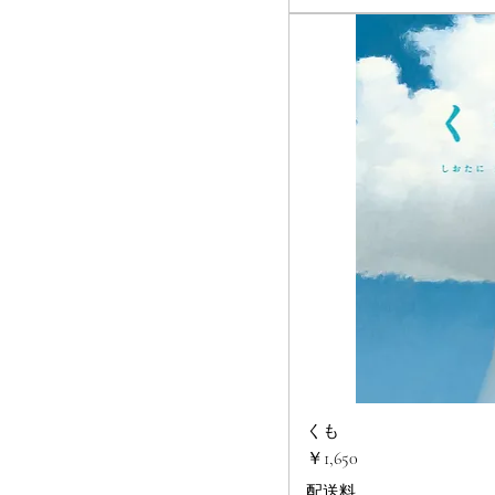
くも
クイック
価格
￥1,650
配送料