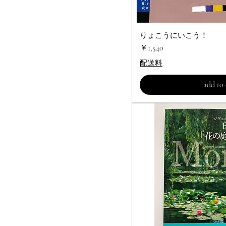
りょこうにいこう！
クイック
価格
￥1,540
配送料
add to 