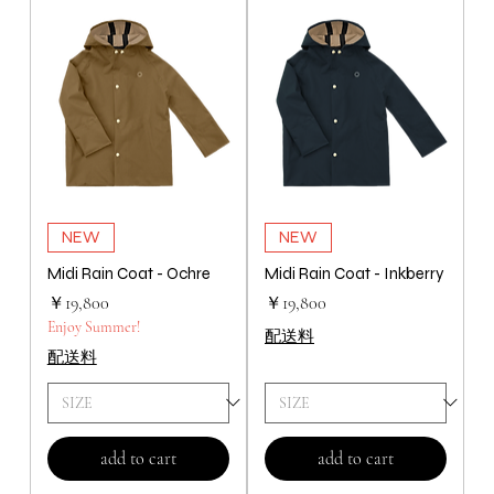
NEW
NEW
Midi Rain Coat - Ochre
Midi Rain Coat - Inkberry
価格
価格
￥19,800
￥19,800
Enjoy Summer!
配送料
配送料
add to cart
add to cart