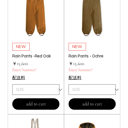
ら1着のレインコートが作られています。
NEW
NEW
Rain Pants -Red Oak
Rain Pants - Ochre
価格
価格
￥15,600
￥15,600
Enjoy Summer!
Enjoy Summer!
配送料
配送料
add to cart
add to cart