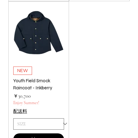
NEW
Youth Field Smock
Raincoat - Inkberry
価格
￥30,700
Enjoy Summer!
配送料