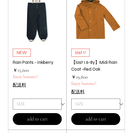
NEW
last 1!
Rain Pants - Inkberry
【last 1:6-8y】Midi Rain
Coat -Red Oak
価格
￥15,600
価格
Enjoy Summer!
￥19,800
Enjoy Summer!
配送料
配送料
add to cart
add to cart