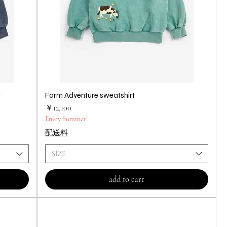
t
Farm Adventure sweatshirt
クイックビュー
価格
￥12,100
Enjoy Summer!
配送料
SIZE
add to cart