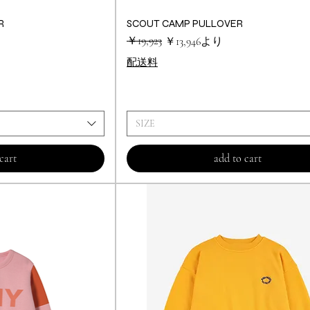
R
ビュー
SCOUT CAMP PULLOVER
クイックビュー
通常価格
セール価格
￥19,923
￥13,946
より
配送料
SIZE
cart
add to cart