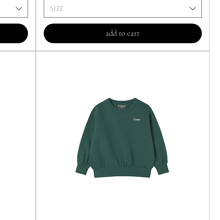
SIZE
add to cart