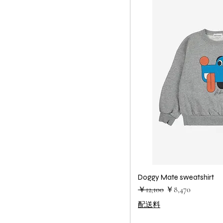
Doggy Mate sweatshirt
クイック
通常価格
セール価格
￥12,100
￥8,470
配送料