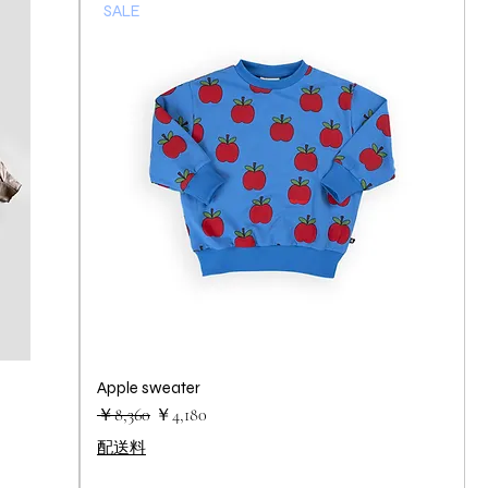
SALE
Apple sweater
クイックビュー
通常価格
セール価格
￥8,360
￥4,180
配送料