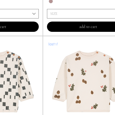
SIZE
cart
add to cart
last 1!