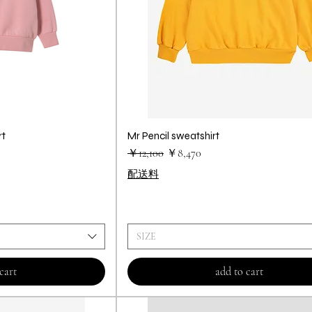
rt
ビュー
Mr Pencil sweatshirt
クイックビュー
通常価格
セール価格
￥12,100
￥8,470
配送料
SIZE
cart
add to cart