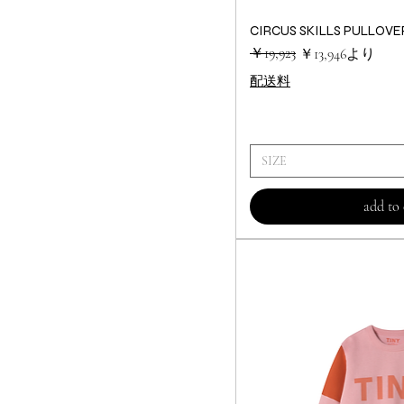
CIRCUS SKILLS PULLOVE
クイック
通常価格
セール価格
￥19,923
￥13,946
より
配送料
SIZE
add to 