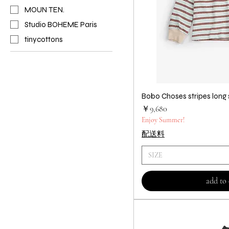
MOUN TEN.
Studio BOHEME Paris
tinycottons
Bobo Choses stripes long s
クイック
価格
￥9,680
Enjoy Summer!
配送料
SIZE
add to 