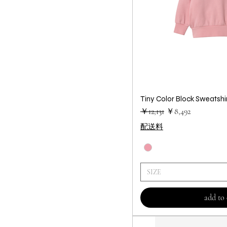
Tiny Color Block Sweatshi
クイック
通常価格
セール価格
￥12,131
￥8,492
配送料
SIZE
add to 