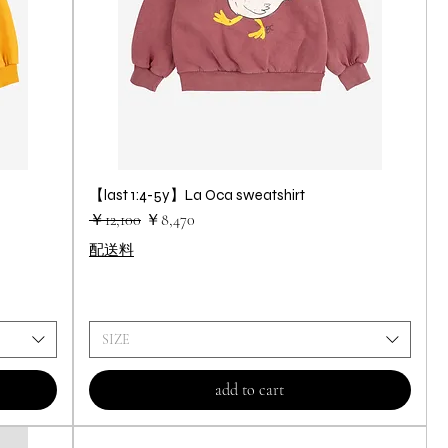
【last 1:4-5y】La Oca sweatshirt
クイックビュー
通常価格
セール価格
￥12,100
￥8,470
配送料
SIZE
add to cart