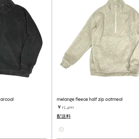
harcoal
ビュー
melange fleece half zip oatmeal
クイックビュー
価格
￥15,400
配送料