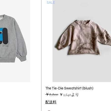
SALE
ビュー
The Tie-Die Sweatshirt (blush)
クイックビュー
通常価格
セール価格
￥8,800
￥2,640
より
配送料