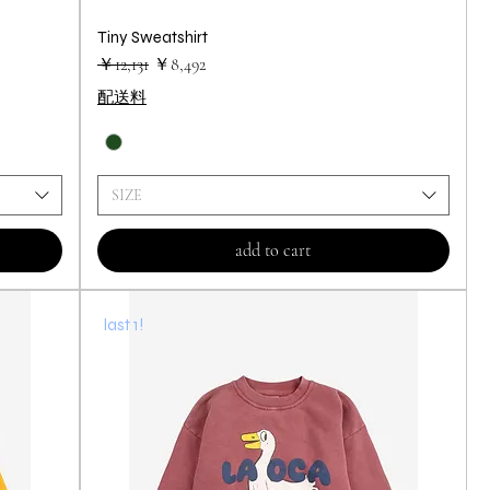
Tiny Sweatshirt
クイックビュー
通常価格
セール価格
￥12,131
￥8,492
配送料
SIZE
add to cart
last 1!