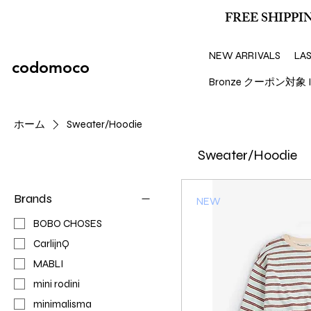
FREE SHIPPIN
NEW ARRIVALS
LA
codomoco
Bronze クーポン対象 I
ホーム
Sweater/Hoodie
Sweater/Hoodie
Brands
NEW
BOBO CHOSES
CarlijnQ
MABLI
mini rodini
minimalisma