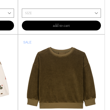
SIZE
add to cart
SALE