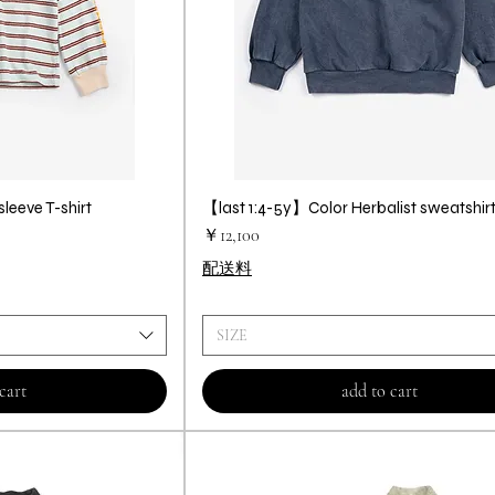
leeve T-shirt
ビュー
【last 1:4-5y】Color Herbalist sweatshir
クイックビュー
価格
￥12,100
配送料
SIZE
cart
add to cart