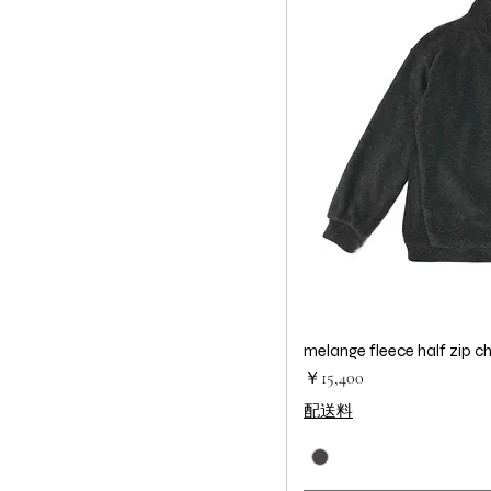
melange fleece half zip c
クイック
価格
￥15,400
配送料