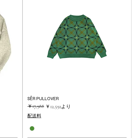
SÊR PULLOVER
クイックビュー
通常価格
セール価格
￥17,988
￥12,592
より
配送料