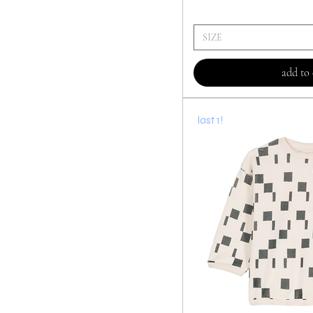
SIZE
add to 
last 1!