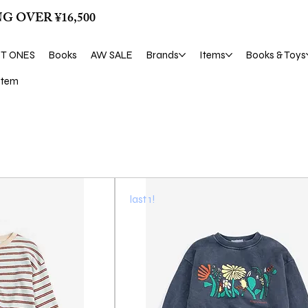
G OVER ¥16,500
ST ONES
Books
AW SALE
Brands
Items
Books & Toys
tem
last 1!