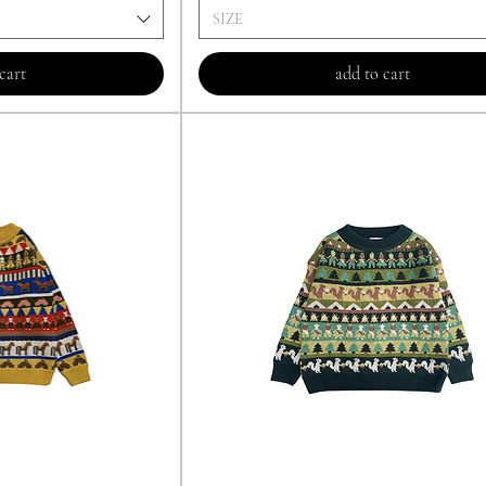
SIZE
cart
add to cart