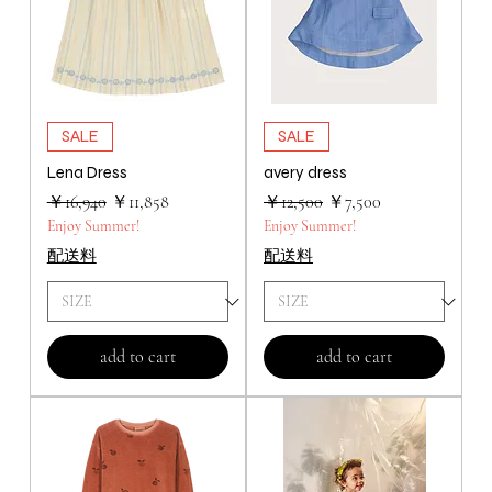
SALE
SALE
Lena Dress
avery dress
通常価格
セール価格
通常価格
セール価格
￥16,940
￥11,858
￥12,500
￥7,500
Enjoy Summer!
Enjoy Summer!
配送料
配送料
add to cart
add to cart