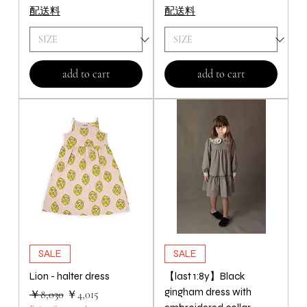
配送料
配送料
add to cart
add to cart
SALE
SALE
Lion - halter dress
【last 1:8y】Black
gingham dress with
通常価格
セール価格
￥8,030
￥4,015