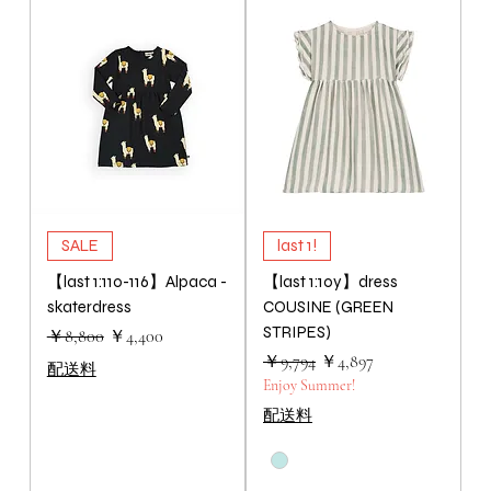
SALE
last 1!
【last 1:110-116】Alpaca -
【last 1:10y】dress
skaterdress
COUSINE (GREEN
STRIPES)
通常価格
セール価格
￥8,800
￥4,400
通常価格
セール価格
￥9,794
￥4,897
配送料
Enjoy Summer!
配送料