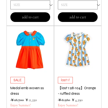
add to cart
add to cart
SALE
last 1!
Medal emb woven ss
【last 1:98-104】Orange
dress
- ruffled dress
通常価格
セール価格
通常価格
セール価格
￥18,700
￥11,220
￥8,580
￥4,290
Enjoy Summer!
Enjoy Summer!