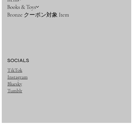
Books & Toys
Bronze クーポン対象 Item
SOCIALS
TikTok
Instagram
Bluesky
Tumblr