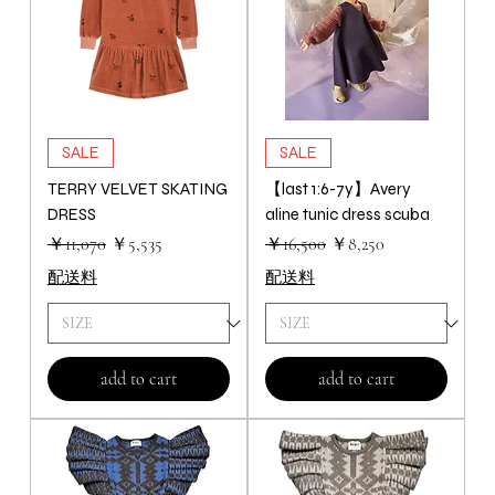
SALE
SALE
TERRY VELVET SKATING
【last 1:6-7y】Avery
DRESS
aline tunic dress scuba
通常価格
セール価格
通常価格
セール価格
￥11,070
￥5,535
￥16,500
￥8,250
配送料
配送料
add to cart
add to cart