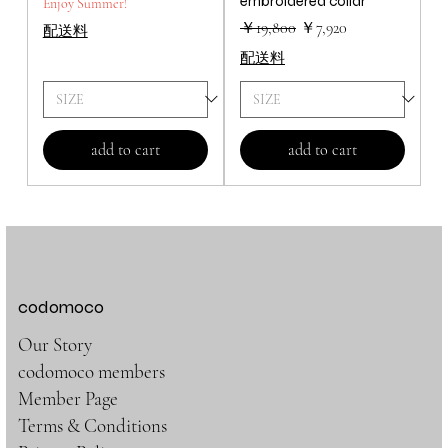
embroidered collar
Enjoy Summer!
通常価格
セール価格
￥19,800
￥7,920
配送料
配送料
add to cart
add to cart
codomoco
Our Story
codomoco members
Member Page
Terms & Conditions