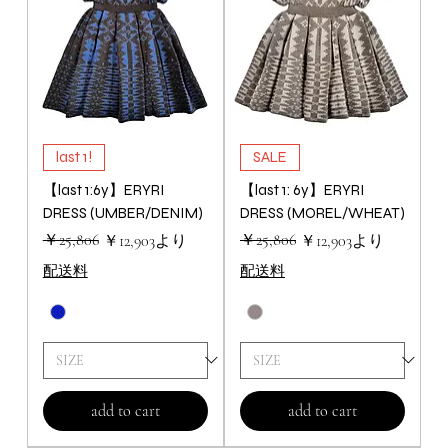
last 1!
SALE
【last 1:6y】ERYRI
【last 1: 6y】ERYRI
DRESS (UMBER/DENIM)
DRESS (MOREL/WHEAT)
通常価格
セール価格
￥25,806
通常価格
セール価格
￥25,806
￥12,903
より
￥12,903
より
配送料
配送料
add to cart
add to cart