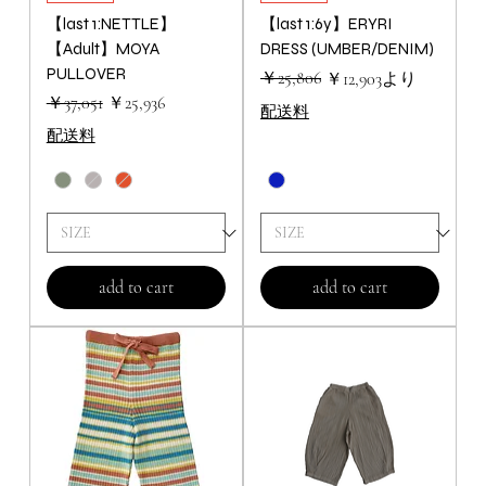
【last 1:NETTLE】
【last 1:6y】ERYRI
【Adult】MOYA
DRESS (UMBER/DENIM)
PULLOVER
通常価格
セール価格
￥25,806
￥12,903
より
通常価格
セール価格
￥37,051
￥25,936
配送料
配送料
add to cart
add to cart