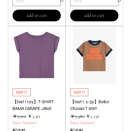
add to cart
add to cart
last 1!
last 1!
【last 1:10y】T-SHIRT
【last 1: 2-3y】Bobo
BAMA (GRAPE JAM)
Choses T shirt
通常価格
セール価格
通常価格
セール価格
￥5,601
￥3,361
￥7,480
￥5,236
Enjoy Summer!
Enjoy Summer!
配送料
配送料