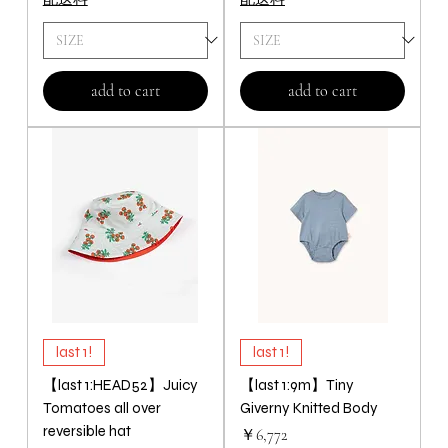
add to cart
add to cart
last 1!
last 1!
【last 1:HEAD52】Juicy
【last 1:9m】Tiny
Tomatoes all over
Giverny Knitted Body
reversible hat
価格
￥6,772