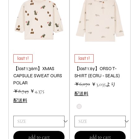
last 1!
last 1!
【last 1:36m】XMAS
【last 1:6y】ORSO T-
CAPSULE SWEAT OURS
SHIRT (ECRU - SEALS)
POLAR
通常価格
セール価格
￥6,070
￥3,035
より
通常価格
セール価格
￥8,749
￥4,375
配送料
配送料
add to cart
add to cart