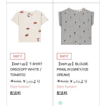
last 1!
last 1!
【last 1:4y】T-SHIRT
【last1:4y】BLOUSE
ORSO(OFF WHITE /
PRASLIN (GREY/ICE
TOMATO)
CREAM)
通常価格
セール価格
￥6,652
通常価格
セール価格
￥8,052
￥3,991
より
￥4,831
より
Enjoy Summer!
Enjoy Summer!
配送料
配送料