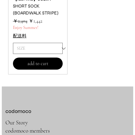
SHORT SOCK
(BOARDWALK STRIPE)
通常価格
セール価格
￥2,404
￥1,442
Enjoy Summer!
配送料
add to cart
codomoco
Our Story
codomoco members