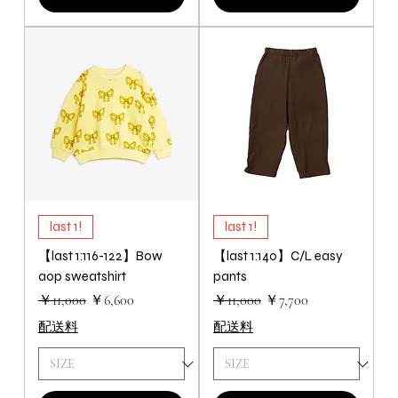
last 1!
last 1!
【last 1:116-122】Bow
【last 1:140】C/L easy
aop sweatshirt
pants
通常価格
セール価格
通常価格
セール価格
￥11,000
￥6,600
￥11,000
￥7,700
配送料
配送料