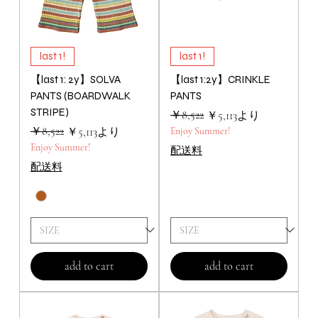
last 1!
last 1!
【last 1: 2y】SOLVA
【last 1:2y】CRINKLE
PANTS (BOARDWALK
PANTS
STRIPE)
通常価格
セール価格
￥8,522
￥5,113
より
通常価格
セール価格
￥8,522
￥5,113
より
Enjoy Summer!
Enjoy Summer!
配送料
配送料
add to cart
add to cart