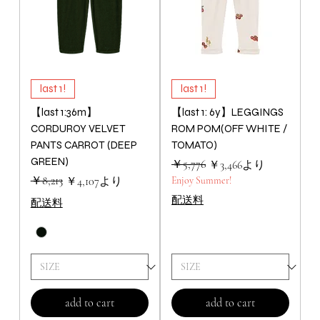
last 1!
last 1!
【last 1:36m】
【last 1: 6y】LEGGINGS
CORDUROY VELVET
ROM POM(OFF WHITE /
PANTS CARROT (DEEP
TOMATO)
GREEN)
通常価格
セール価格
￥5,776
￥3,466
より
通常価格
セール価格
￥8,213
￥4,107
より
Enjoy Summer!
配送料
配送料
add to cart
add to cart