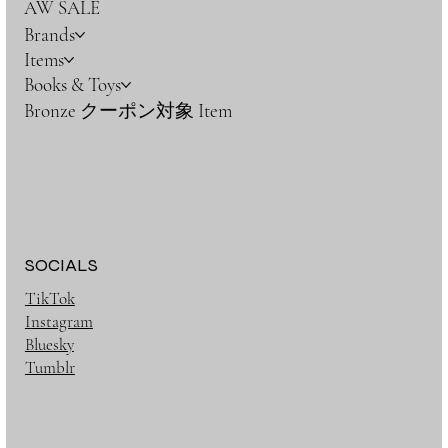
AW SALE
Brands
Items
Books & Toys
Bronze クーポン対象 Item
SOCIALS
TikTok
Instagram
Bluesky
Tumblr