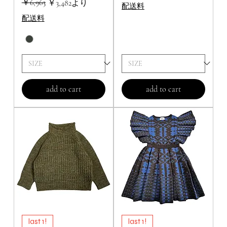
通常価格
セール価格
￥6,963
￥3,482
より
配送料
配送料
add to cart
add to cart
last 1!
last 1!