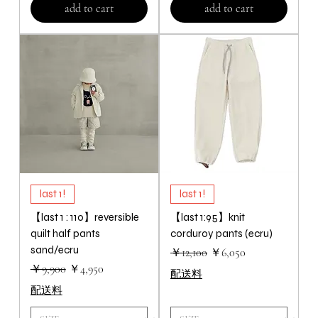
add to cart
add to cart
last 1!
last 1!
【last 1 : 110】reversible
【last 1:95】knit
quilt half pants
corduroy pants (ecru)
sand/ecru
通常価格
セール価格
￥12,100
￥6,050
通常価格
セール価格
￥9,900
￥4,950
配送料
配送料