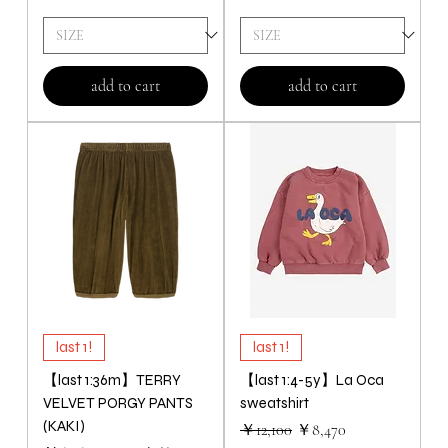
add to cart
add to cart
last 1!
last 1!
【last 1:36m】TERRY
【last 1:4-5y】La Oca
VELVET PORGY PANTS
sweatshirt
(KAKI)
通常価格
セール価格
￥12,100
￥8,470