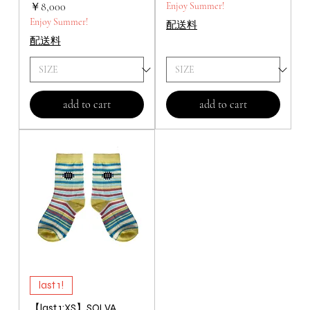
価格
￥8,000
Enjoy Summer!
Enjoy Summer!
配送料
配送料
add to cart
add to cart
last 1!
【last 1:XS】SOLVA