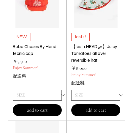
NEW
last 1!
Bobo Choses By Hand
【last 1:HEAD52】Juicy
tecnic cap
Tomatoes all over
reversible hat
価格
￥7,300
価格
Enjoy Summer!
￥8,000
Enjoy Summer!
配送料
配送料
add to cart
add to cart