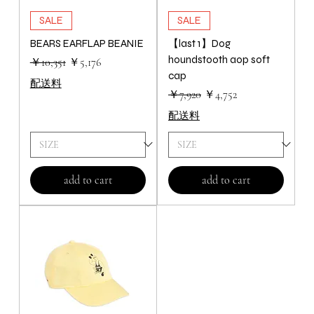
SALE
SALE
BEARS EARFLAP BEANIE
【last 1】Dog
houndstooth aop soft
通常価格
セール価格
￥10,351
￥5,176
cap
配送料
通常価格
セール価格
￥7,920
￥4,752
配送料
add to cart
add to cart