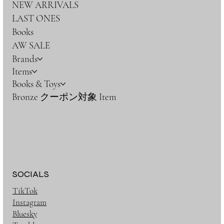
NEW ARRIVALS
LAST ONES
Books
AW SALE
Brands
Items
Books & Toys
Bronze クーポン対象 Item
SOCIALS
TikTok
Instagram
Bluesky