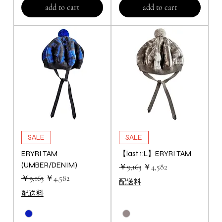
add to cart
add to cart
SALE
SALE
ERYRI TAM
【last 1:L】ERYRI TAM
(UMBER/DENIM)
通常価格
セール価格
￥9,163
￥4,582
通常価格
セール価格
￥9,163
￥4,582
配送料
配送料