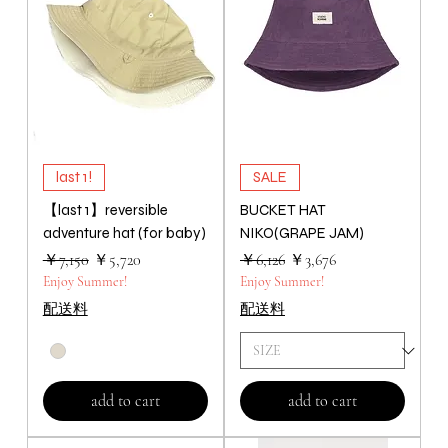
last 1!
SALE
【last 1】reversible
BUCKET HAT
adventure hat (for baby)
NIKO(GRAPE JAM)
通常価格
セール価格
通常価格
セール価格
￥7,150
￥5,720
￥6,126
￥3,676
Enjoy Summer!
Enjoy Summer!
配送料
配送料
add to cart
add to cart