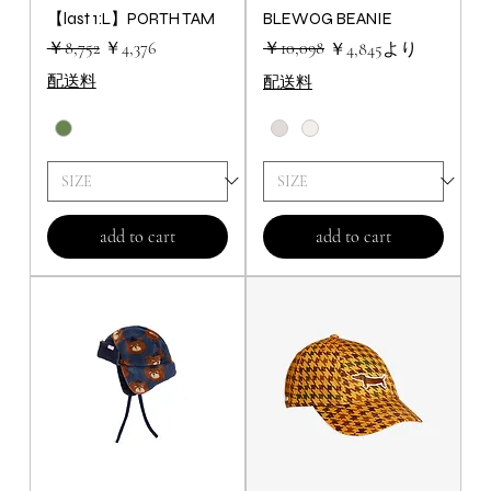
【last 1:L】PORTH TAM
BLEWOG BEANIE
通常価格
セール価格
￥8,752
￥4,376
通常価格
セール価格
￥10,098
￥4,845
より
配送料
配送料
add to cart
add to cart