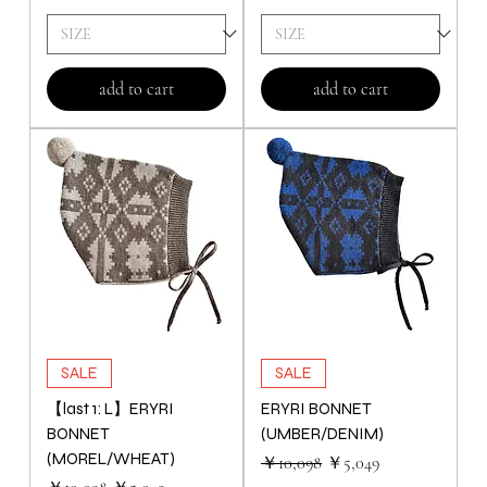
add to cart
add to cart
SALE
SALE
【last 1: L】ERYRI
ERYRI BONNET
BONNET
(UMBER/DENIM)
(MOREL/WHEAT)
通常価格
セール価格
￥10,098
￥5,049