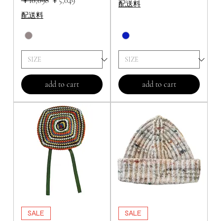
通常価格
セール価格
￥10,098
￥5,049
配送料
配送料
add to cart
add to cart
SALE
SALE