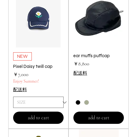
ear muffs puffcap
NEW
価格
￥8,800
Pixel Daisy twill cap
配送料
価格
￥7,000
Enjoy Summer!
配送料
add to cart
add to cart