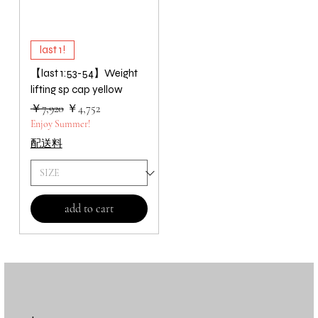
last 1!
【last 1:53-54】Weight
lifting sp cap yellow
通常価格
セール価格
￥7,920
￥4,752
Enjoy Summer!
配送料
add to cart