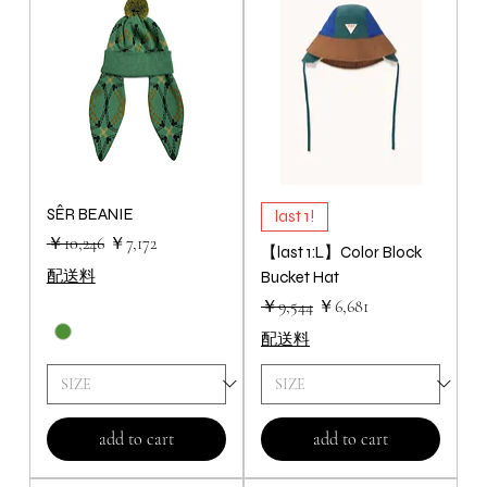
SÊR BEANIE
last 1!
通常価格
セール価格
￥10,246
￥7,172
【last 1:L】Color Block
配送料
Bucket Hat
通常価格
セール価格
￥9,544
￥6,681
配送料
add to cart
add to cart