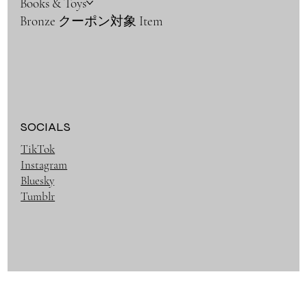
Books & Toys
Bronze クーポン対象 Item
SOCIALS
TikTok
Instagram
Bluesky
Tumblr