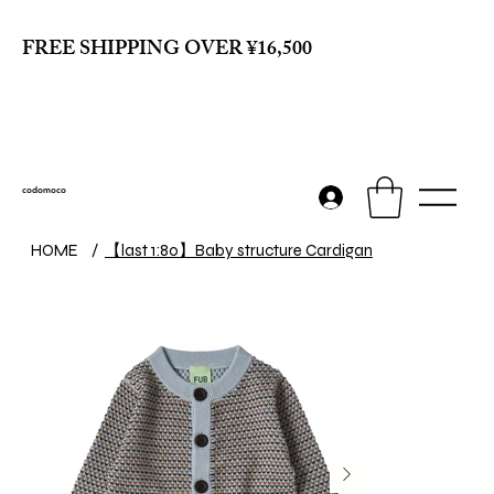
FREE SHIPPING OVER ¥16,500
codomoco
【last 1:80】Baby structure Cardigan
HOME
/