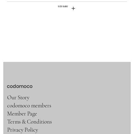
SIZE GUIDE
codomoco
Our Story
codomoco members
Member Page
Terms & Conditions
Privacy Policy