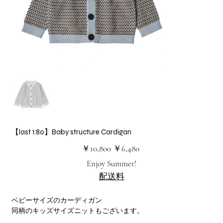
【last 1:80】Baby structure Cardigan
元
セ
￥10,800
￥6,480
の
ー
価
ル
Enjoy Summer!
格
価
格
配送料
ベビーサイズのカーディガン
同柄のキッズサイズニットもございます。