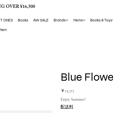
G OVER ¥16,500
ST ONES
Books
AW SALE
Brands
Items
Books & Toys
tem
Blue Flow
価
￥13,717
格
Enjoy Summer!
配送料