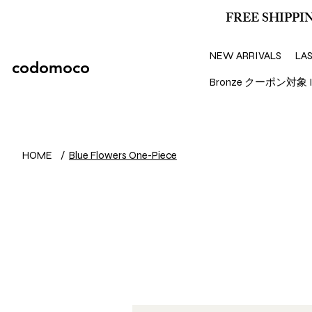
FREE SHIPPIN
NEW ARRIVALS
LA
codomoco
Bronze クーポン対象 I
HOME
/
Blue Flowers One-Piece