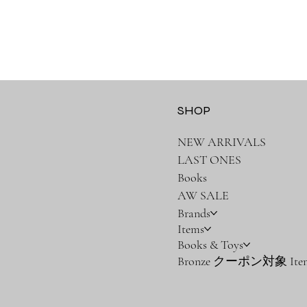
SHOP
NEW ARRIVALS
LAST ONES
Books
AW SALE
Brands
Items
Books & Toys
Bronze クーポン対象 Ite