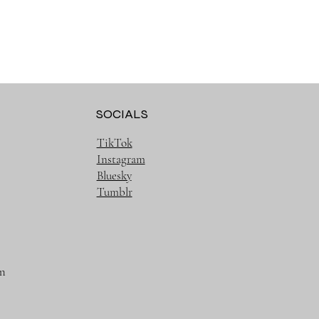
SOCIALS
TikTok
Instagram
Bluesky
Tumblr
m