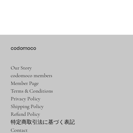
codomoco
Our Story
codomoco members
Member Page
Terms & Conditions
Privacy Policy
Shipping Policy
Refund Policy
特定商取引法に基づく表記
Contact