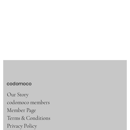
codomoco
Our Story
codomoco members
Member Page
Terms & Conditions
Privacy Policy