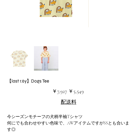
【last 1:6y】Dogs Tee
元
セ
￥7,927
￥5,549
の
ー
価
ル
配送料
格
価
格
今シーズンモチーフの犬柄半袖Tシャツ
何にでも合わせやすい色味で、AWアイテムですがSSとも合いま
す◎