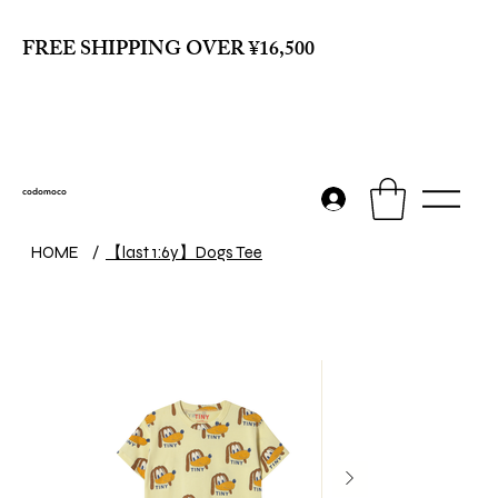
FREE SHIPPING OVER ¥16,500
codomoco
【last 1:6y】Dogs Tee
HOME
/