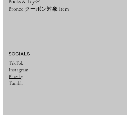
Books & Toys
Bronze クーポン対象 Item
SOCIALS
TikTok
Instagram
Bluesky
Tumblr