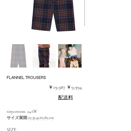
FLANNEL TROUSERS
元
セ
￥19,987
￥9,994
の
ー
価
ル
配送料
格
価
格
tinycottons 24AW
サイズ展開:2y,3y,4y,6y,8y,10y
SIZE