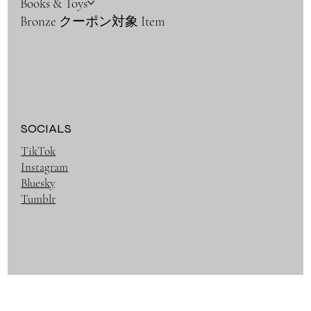
Books & Toys
Bronze クーポン対象 Item
SOCIALS
TikTok
Instagram
Bluesky
Tumblr