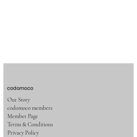
codomoco
Our Story
codomoco members
Member Page
Terms & Conditions
Privacy Policy