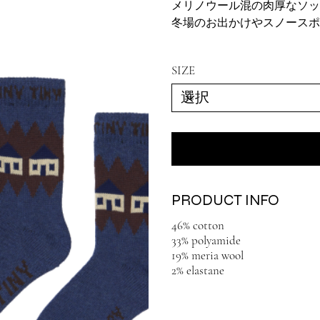
メリノウール混の肉厚なソッ
冬場のお出かけやスノースポ
SIZE
PRODUCT INFO
46% cotton
33% polyamide
19% meria wool
2% elastane