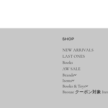
SHOP
NEW ARRIVALS
LAST ONES
Books
AW SALE
Brands
Items
Books & Toys
Bronze クーポン対象 Ite