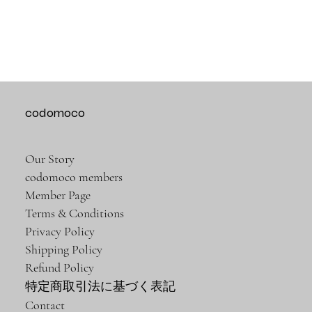
codomoco
Our Story
codomoco members
Member Page
Terms & Conditions
Privacy Policy
Shipping Policy
Refund Policy
特定商取引法に基づく表記
Contact