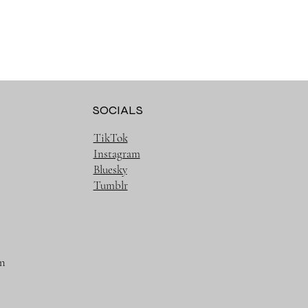
SOCIALS
TikTok
Instagram
Bluesky
Tumblr
m