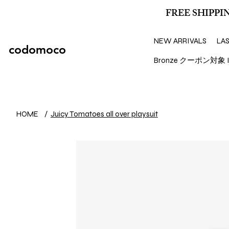
FREE SHIPPIN
NEW ARRIVALS
LA
codomoco
Bronze クーポン対象 I
HOME
/
Juicy Tomatoes all over playsuit