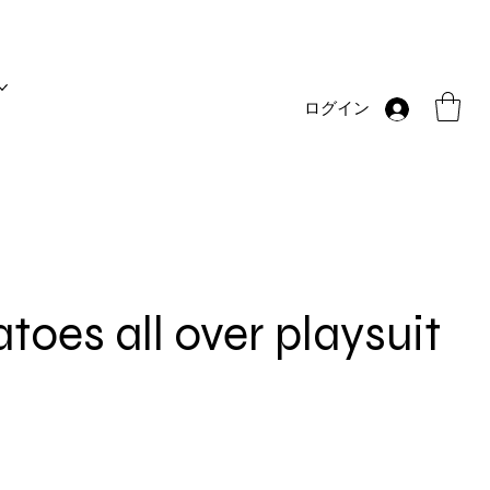
ログイン
toes all over playsuit