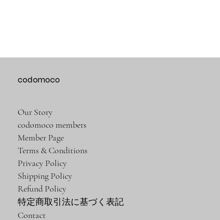
codomoco
Our Story
codomoco members
Member Page
Terms & Conditions
Privacy Policy
Shipping Policy
Refund Policy
特定商取引法に基づく表記
Contact