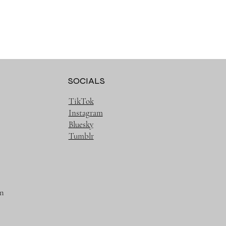
SOCIALS
TikTok
Instagram
Bluesky
Tumblr
m