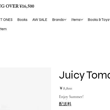
G OVER ¥16,500
ST ONES
Books
AW SALE
Brands
Items
Books & Toys
tem
Juicy Toma
価
￥8,800
格
Enjoy Summer!
配送料