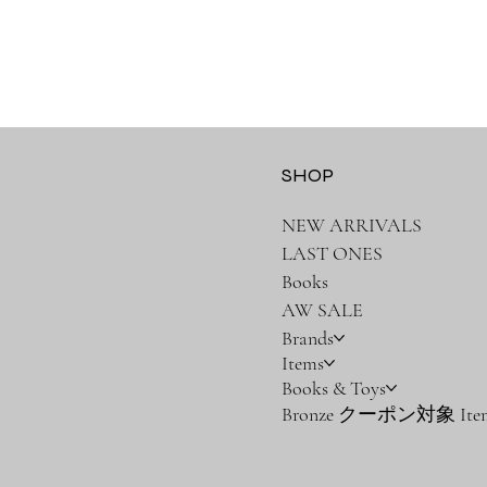
SHOP
NEW ARRIVALS
LAST ONES
Books
AW SALE
Brands
Items
Books & Toys
Bronze クーポン対象 Ite