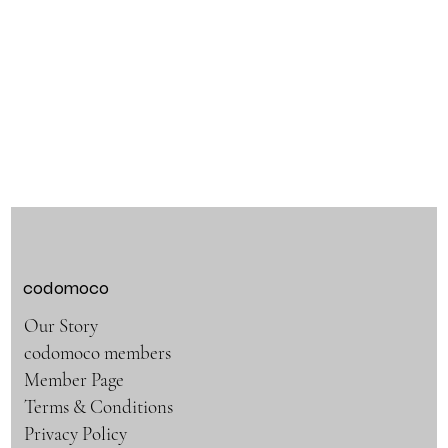
codomoco
Our Story
codomoco members
Member Page
Terms & Conditions
Privacy Policy