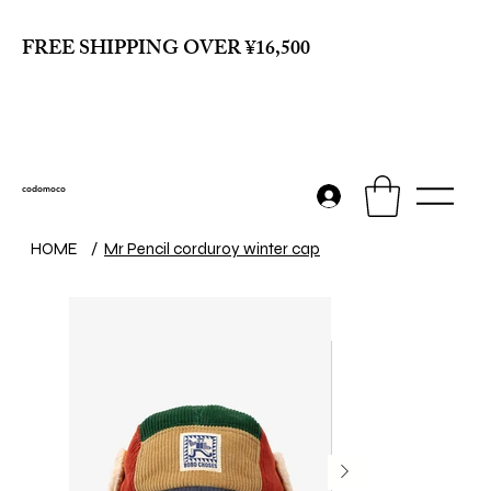
FREE SHIPPING OVER ¥16,500
codomoco
HOME
/
Mr Pencil corduroy winter cap