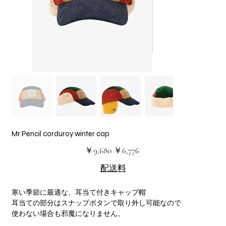
Mr Pencil corduroy winter cap
元
セ
￥9,680
￥6,776
の
ー
価
ル
配送料
格
価
格
寒い季節に最適な、耳当て付きキャップ帽
耳当ての部分はスナップボタンで取り外し可能なので
使わない場合も邪魔になりません。