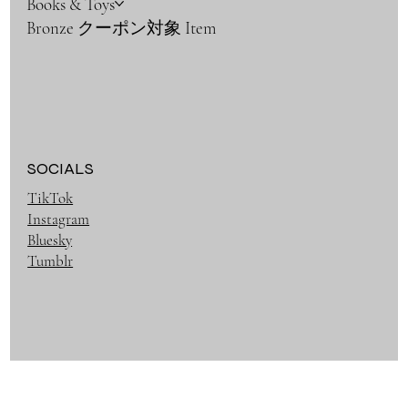
Books & Toys
Bronze クーポン対象 Item
SOCIALS
TikTok
Instagram
Bluesky
Tumblr