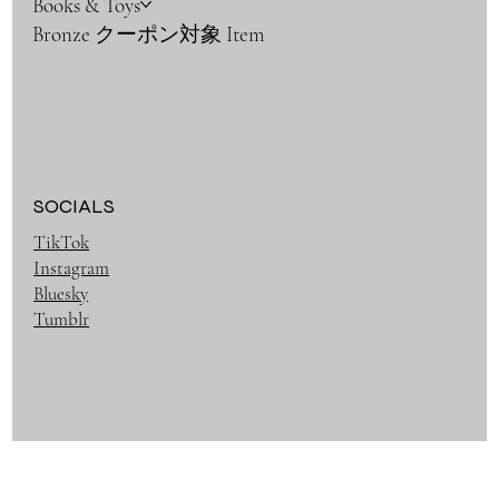
Books & Toys
Bronze クーポン対象 Item
SOCIALS
TikTok
Instagram
Bluesky
Tumblr