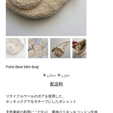
Polar Bear Mini-bag
元
セ
￥4,800
￥3,360
の
ー
価
ル
配送料
格
価
格
リサイクルウールのボアを使用した、
ホッキョクグマをモチーフにしたポシェット
天然素材の利用にこだわり、裏地はリネン＆コットン生地