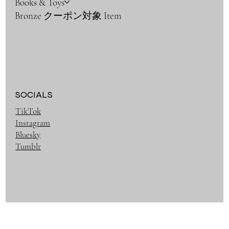
Books & Toys
Bronze クーポン対象 Item
SOCIALS
TikTok
Instagram
Bluesky
Tumblr