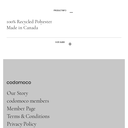
PRODUCT INFO
100% Recycled Polyester
Made in Canada
SIZE GUIDE
codomoco
Our Story
codomoco members
Member Page
Terms & Conditions
Privacy Policy