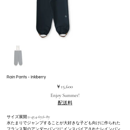
Rain Pants - Inkberry
価
￥15,600
格
Enjoy Summer!
配送料
サイズ展開:2-4y,4-6y,6-8y
水たまりでジャンプすることが大好きな子ども向けに作られた
フランス製のアンダーパンツにインスパイアされたレインパン