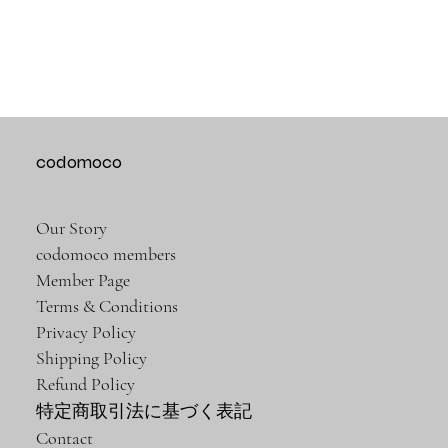
codomoco
Our Story
codomoco members
Member Page
Terms & Conditions
Privacy Policy
Shipping Policy
Refund Policy
特定商取引法に基づく表記
Contact