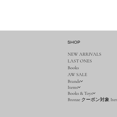
SHOP
NEW ARRIVALS
LAST ONES
Books
AW SALE
Brands
Items
Books & Toys
Bronze クーポン対象 Ite