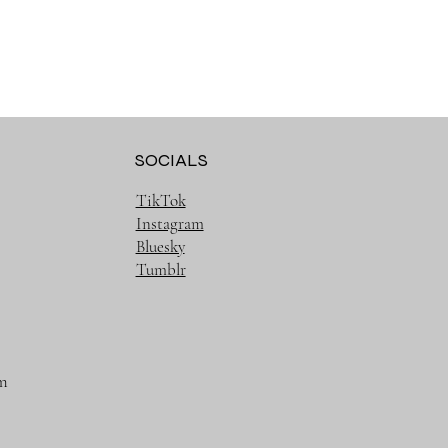
SOCIALS
TikTok
Instagram
Bluesky
Tumblr
m