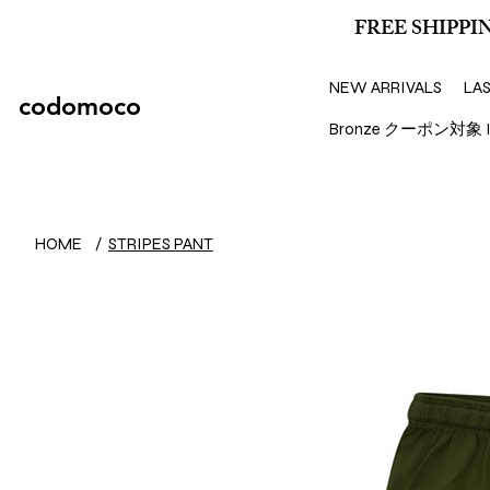
FREE SHIPPIN
NEW ARRIVALS
LA
codomoco
Bronze クーポン対象 I
HOME
/
STRIPES PANT