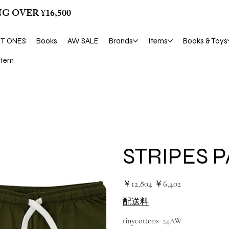
G OVER ¥16,500
ST ONES
Books
AW SALE
Brands
Items
Books & Toys
tem
STRIPES 
元
セ
￥12,804
￥6,402
の
ー
価
ル
配送料
格
価
格
tinycottons 24AW