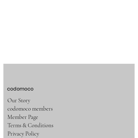
codomoco
Our Story
codomoco members
Member Page
Terms & Conditions
Privacy Policy