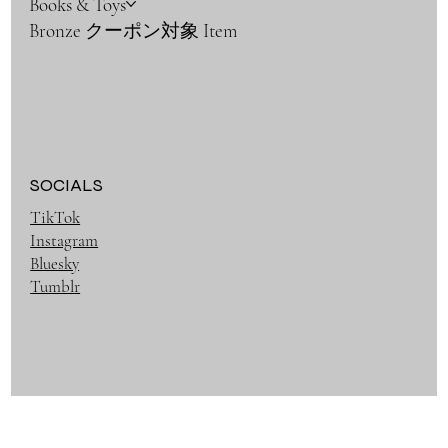
Books & Toys
Bronze クーポン対象 Item
SOCIALS
TikTok
Instagram
Bluesky
Tumblr