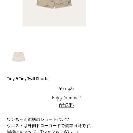
Tiny & Tiny Twill Shorts
価
￥11,981
格
Enjoy Summer!
配送料
ワンちゃん総柄のショートパンツ
ウエストは外側ドローコードで調節可能です。
同柄のキャップ・Tシャツもございます。