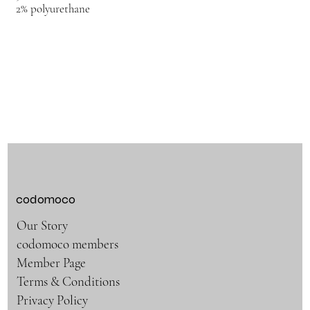
2% polyurethane
codomoco
Our Story
codomoco members
Member Page
Terms & Conditions
Privacy Policy