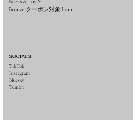
Books & Toys
Bronze クーポン対象 Item
SOCIALS
TikTok
Instagram
Bluesky
Tumblr