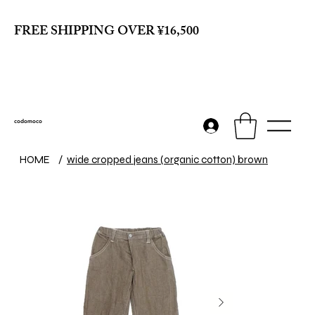
FREE SHIPPING OVER ¥16,500
codomoco
HOME
/
wide cropped jeans (organic cotton) brown