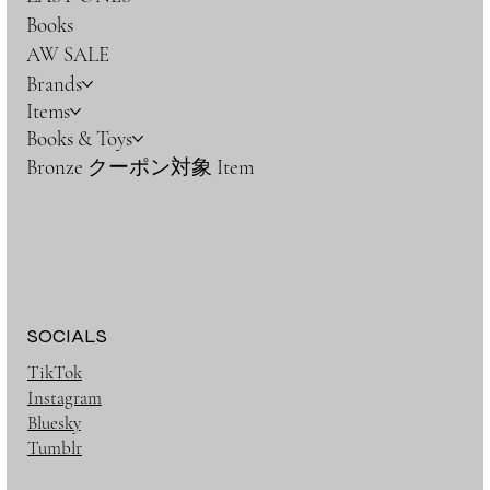
Books
AW SALE
Brands
Items
Books & Toys
Bronze クーポン対象 Item
SOCIALS
TikTok
Instagram
Bluesky
Tumblr