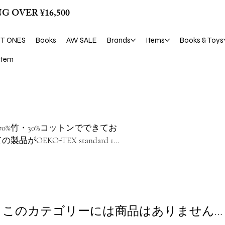
G OVER ¥16,500
ST ONES
Books
AW SALE
Brands
Items
Books & Toys
tem
0%竹・30%コットンでできてお
KO-TEX standard 100
赤ちゃんやお肌が敏感なお子様にも安心
。
このカテゴリーには商品はありません…