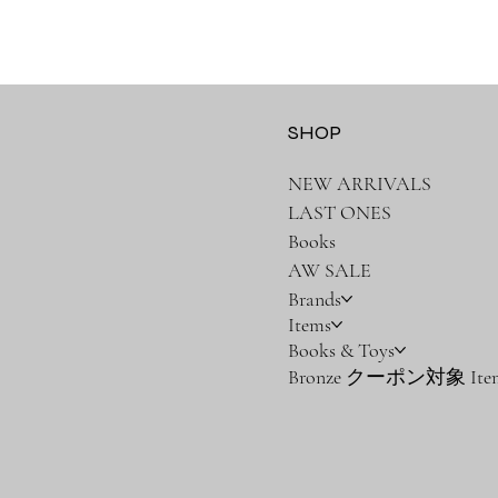
SHOP
NEW ARRIVALS
LAST ONES
Books
AW SALE
Brands
Items
Books & Toys
Bronze クーポン対象 Ite