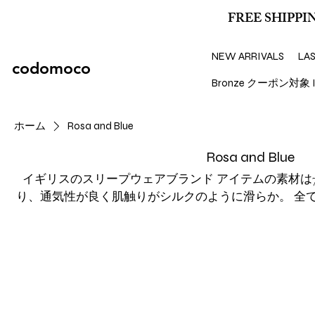
FREE SHIPPIN
NEW ARRIVALS
LA
codomoco
Bronze クーポン対象 I
ホーム
Rosa and Blue
Rosa and Blue
イギリスのスリープウェアブランド アイテムの素材は7
り、通気性が良く肌触りがシルクのように滑らか。 全ての製品がOE
class1 babyでありGOTS認証。 生まれたばかりの
してお召しいただけます