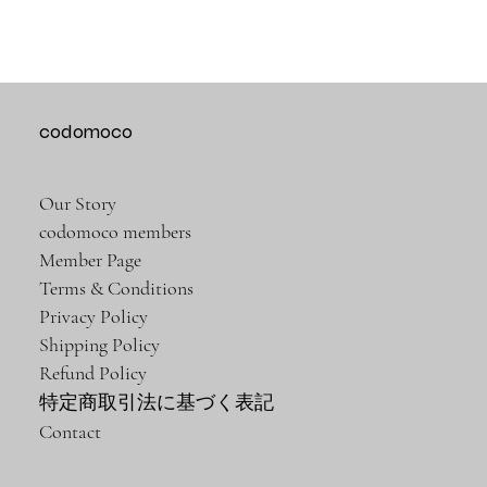
codomoco
Our Story
codomoco members
Member Page
Terms & Conditions
Privacy Policy
Shipping Policy
Refund Policy
特定商取引法に基づく表記
Contact