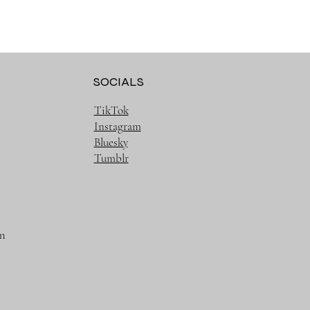
SOCIALS
TikTok
Instagram
Bluesky
Tumblr
m