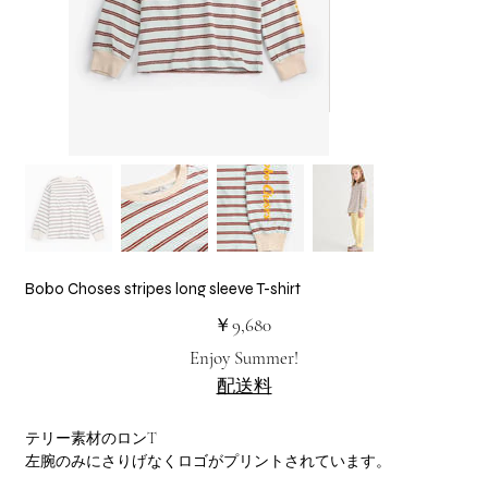
Bobo Choses stripes long sleeve T-shirt
価
￥9,680
格
Enjoy Summer!
配送料
テリー素材のロンT
左腕のみにさりげなくロゴがプリントされています。