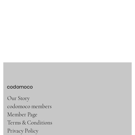
codomoco
Our Story
codomoco members
Member Page
Terms & Conditions
Privacy Policy