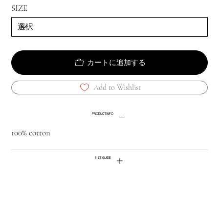
SIZE
カートに追加する
Add to Wishlist
PRODUCT INFO
100% cotton
SIZE GUIDE