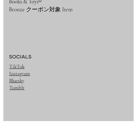
Books & Toys
Bronze クーポン対象 Item
SOCIALS
TikTok
Instagram
Bluesky
Tumblr