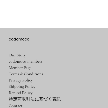
codomoco
Our Story
codomoco members
Member Page
Terms & Conditions
Privacy Policy
Shipping Policy
Refund Policy
特定商取引法に基づく表記
Contact