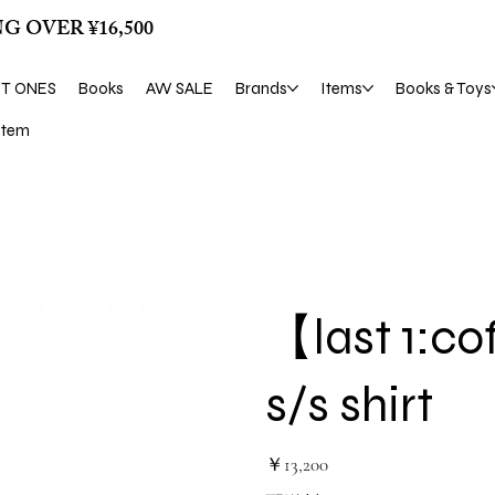
G OVER ¥16,500
ST ONES
Books
AW SALE
Brands
Items
Books & Toys
tem
【last 1:co
s/s shirt
価
￥13,200
格