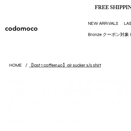
FREE SHIPPIN
NEW ARRIVALS
LA
codomoco
Bronze クーポン対象 I
【last 1:coffee140】air sucker s/s shirt
HOME
/