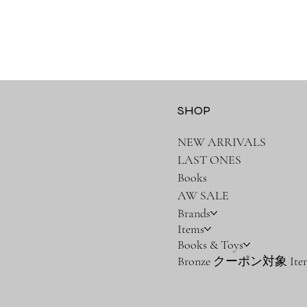
SHOP
NEW ARRIVALS
LAST ONES
Books
AW SALE
Brands
Items
Books & Toys
Bronze クーポン対象 Ite