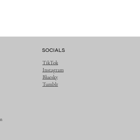
SOCIALS
TikTok
Instagram
Bluesky
Tumblr
m