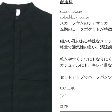
配送料
size:110,125,140
color:black, coffee
スカーフ付きのシアサッカー
左胸のヨークポケットが特徴
細かい孔のある特殊なメッシ
軽量で通気性の良い、清涼感
乾きやすくシワにもなりにく
カジュアルにも、キレイ目
セットアップでハーフパンツ
COLOR
SIZE