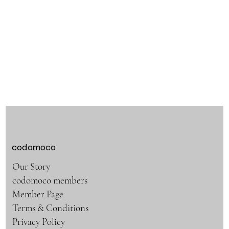
codomoco
Our Story
codomoco members
Member Page
Terms & Conditions
Privacy Policy