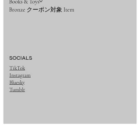
Books & Toys
Bronze クーポン対象 Item
SOCIALS
TikTok
Instagram
Bluesky
Tumblr