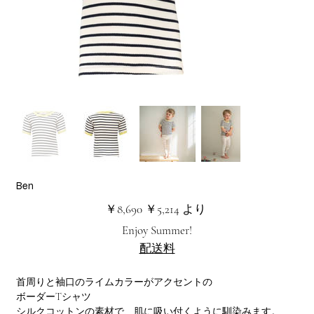
Ben
元
セ
￥8,690
￥5,214
より
の
ー
価
ル
Enjoy Summer!
格
価
格
配送料
首周りと袖口のライムカラーがアクセントの
ボーダーTシャツ
シルクコットンの素材で、肌に吸い付くように馴染みます。