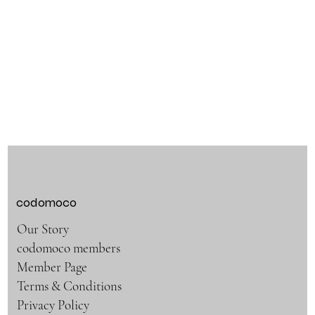
codomoco
Our Story
codomoco members
Member Page
Terms & Conditions
Privacy Policy