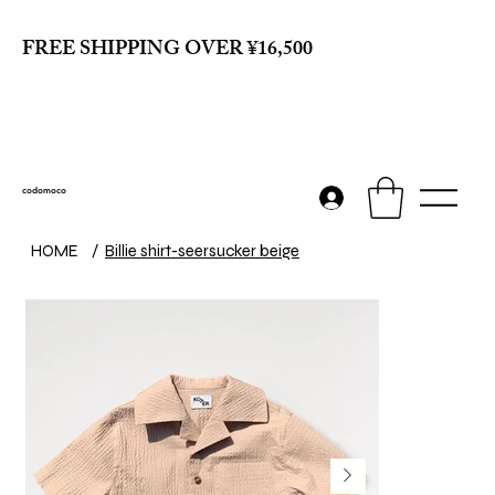
FREE SHIPPING OVER ¥16,500
codomoco
HOME
/
Billie shirt-seersucker beige