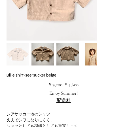
Billie shirt-seersucker beige
元
セ
￥9,200
￥4,600
の
ー
価
ル
Enjoy Summer!
格
価
格
配送料
シアサッカー地のシャツ
丈夫でシワになりにくく、
シャツとしても羽織としても重宝します。