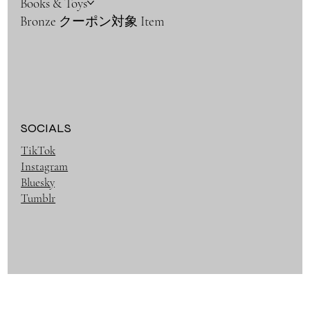
Books & Toys
Bronze クーポン対象 Item
SOCIALS
TikTok
Instagram
Bluesky
Tumblr