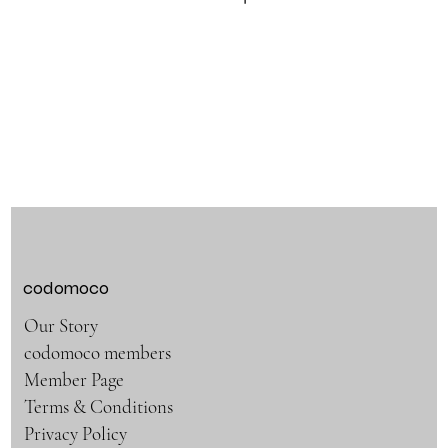
codomoco
Our Story
codomoco members
Member Page
Terms & Conditions
Privacy Policy