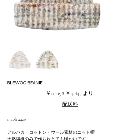
BLEWOG BEANIE
元
セ
￥10,098
￥4,845
より
の
ー
価
ル
配送料
格
価
格
mabli 24aw
アルパカ・コットン・ウール素材のニット帽
天然繊維のみで作られとても暖かいです。