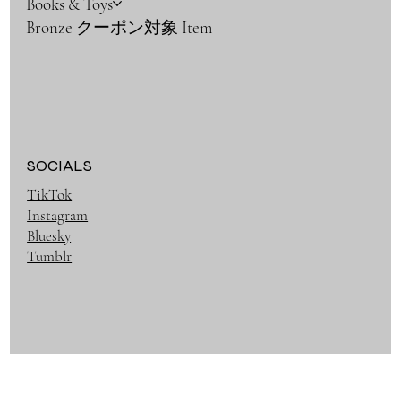
Books & Toys
Bronze クーポン対象 Item
SOCIALS
TikTok
Instagram
Bluesky
Tumblr