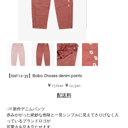
【last 1:2-3y】Bobo Choses denim pants
元
セ
￥17,600
￥12,320
の
ー
価
ル
配送料
格
価
格
AW新作デニムパンツ
赤みががった絶妙な色味と一見シンプルに見えてさりげなく入
っているブランドロゴが
可愛さを引き立たせます。