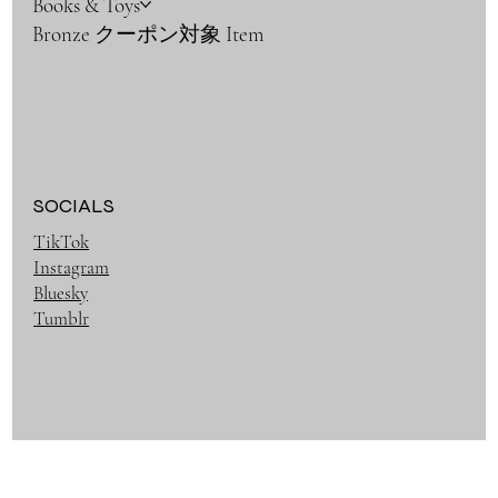
Books & Toys
Bronze クーポン対象 Item
SOCIALS
TikTok
Instagram
Bluesky
Tumblr