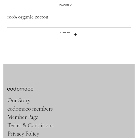
PRODUCT INFO
100% organic cotton
SIZE GUIDE
codomoco
Our Story
codomoco members
Member Page
Terms & Conditions
Privacy Policy