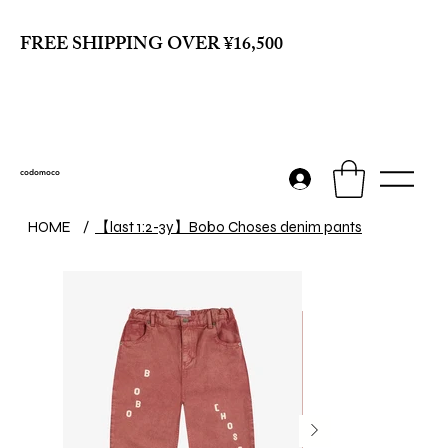
FREE SHIPPING OVER ¥16,500
codomoco
【last 1:2-3y】Bobo Choses denim pants
HOME
/