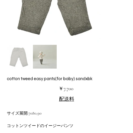
cotton tweed easy pants(for baby) sandxbk
価
￥7,700
格
配送料
サイズ展開:7080,90
コットンツイードのイージーパンツ