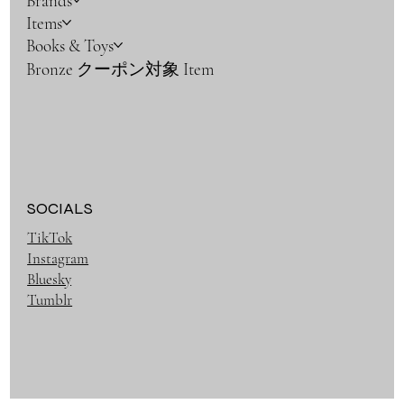
Brands
Items
Books & Toys
Bronze クーポン対象 Item
SOCIALS
TikTok
Instagram
Bluesky
Tumblr