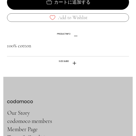
カートに追加する
Add to Wishlist
PRODUCT INFO
100% cotton
SIZE GUIDE
codomoco
Our Story
codomoco members
Member Page