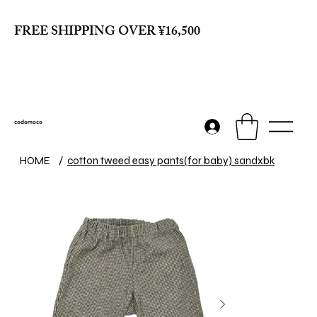
FREE SHIPPING OVER ¥16,500
codomoco
HOME
/
cotton tweed easy pants(for baby) sandxbk