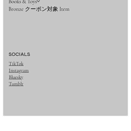
Books & Toys
Bronze クーポン対象 Item
SOCIALS
TikTok
Instagram
Bluesky
Tumblr