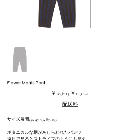
Flower Motifs Pant
元
セ
￥18,603
￥13,022
の
ー
価
ル
配送料
格
価
格
サイズ展開:3y, 4y, 6y, 8y, 10y
ボタニカルな柄があしらわれたパンツ
遠目で見るとストライプのようにも見え、