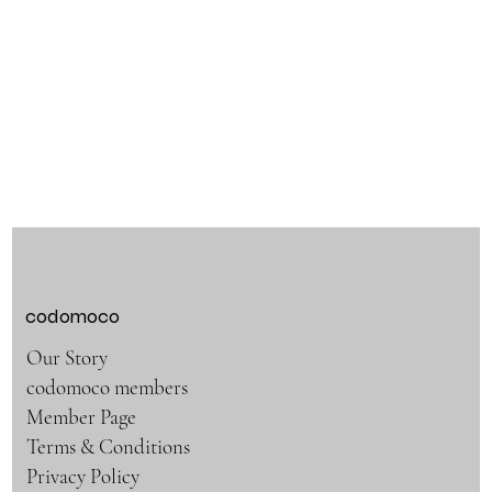
codomoco
Our Story
codomoco members
Member Page
Terms & Conditions
Privacy Policy