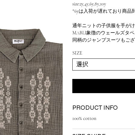
size:2y,4y,6y,8y,10y
*6yは入荷が遅れており商
通年ニットの子供服を手がけ
MABLI象徴のウェールズ
同柄のジャンプスーツもござ
SIZE
PRODUCT INFO
100% cotton