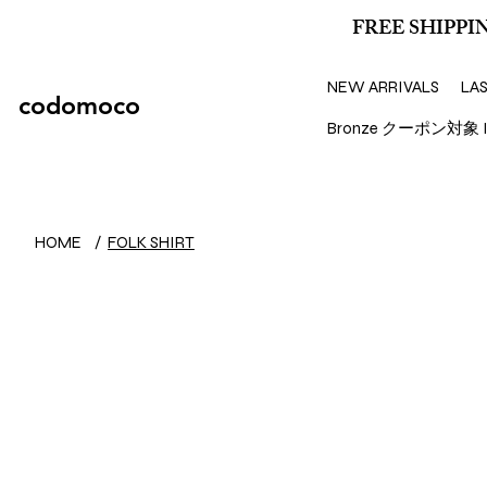
FREE SHIPPIN
NEW ARRIVALS
LA
codomoco
Bronze クーポン対象 I
HOME
/
FOLK SHIRT