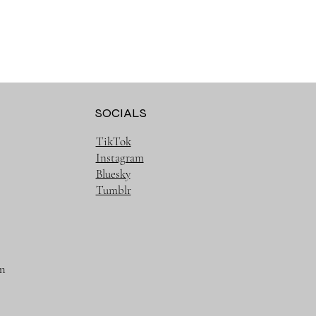
SOCIALS
TikTok
Instagram
Bluesky
Tumblr
m