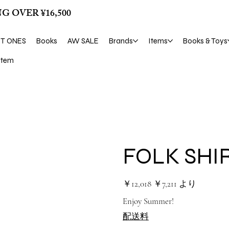
G OVER ¥16,500
ST ONES
Books
AW SALE
Brands
Items
Books & Toys
tem
FOLK SHI
元
セ
￥12,018
￥7,211
より
の
ー
価
ル
Enjoy Summer!
格
価
格
配送料