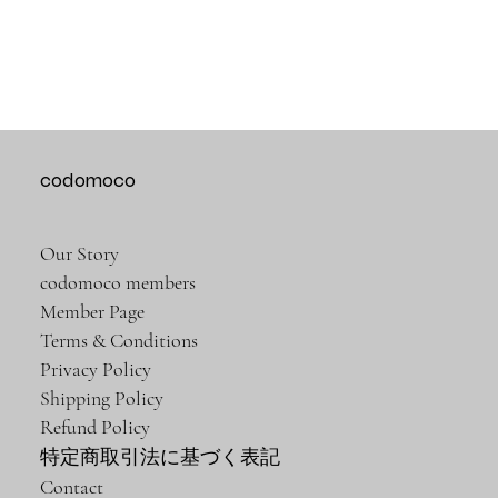
codomoco
Our Story
codomoco members
Member Page
Terms & Conditions
Privacy Policy
Shipping Policy
Refund Policy
特定商取引法に基づく表記
Contact