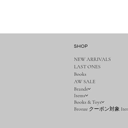
SHOP
NEW ARRIVALS
LAST ONES
Books
AW SALE
Brands
Items
Books & Toys
Bronze クーポン対象 Ite