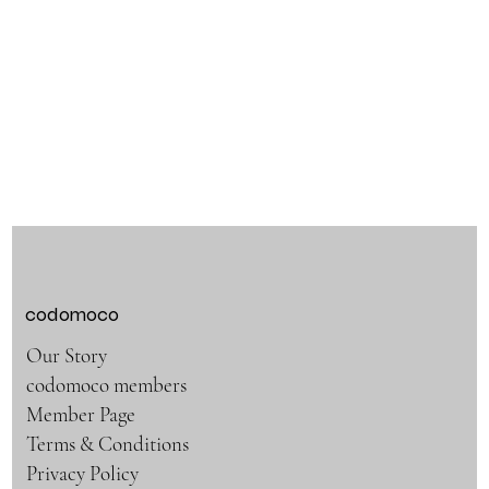
codomoco
Our Story
codomoco members
Member Page
Terms & Conditions
Privacy Policy