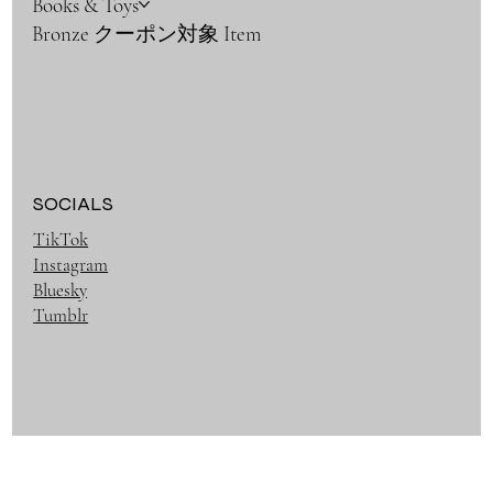
Books & Toys
Bronze クーポン対象 Item
SOCIALS
TikTok
Instagram
Bluesky
Tumblr