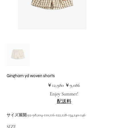
Gingham yd woven shorts
元
セ
￥12,980
￥9,086
の
ー
価
ル
Enjoy Summer!
格
価
格
配送料
サイズ展開:92-98,104-110,116-122,128-134,140-146
SIZE