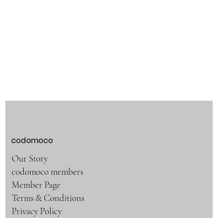
codomoco
Our Story
codomoco members
Member Page
Terms & Conditions
Privacy Policy