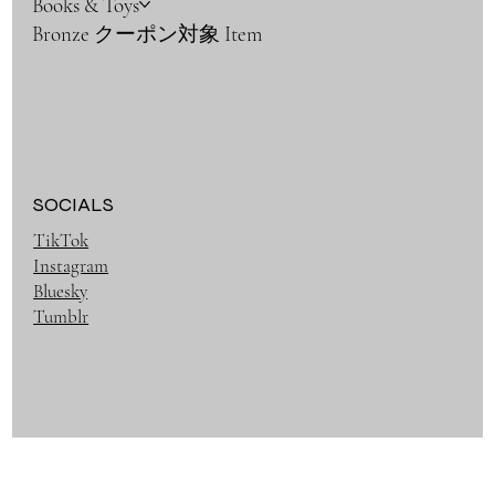
Books & Toys
Bronze クーポン対象 Item
SOCIALS
TikTok
Instagram
Bluesky
Tumblr