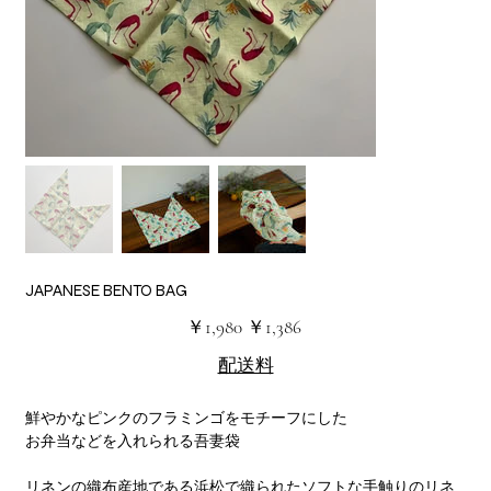
JAPANESE BENTO BAG
元
セ
￥1,980
￥1,386
の
ー
価
ル
配送料
格
価
格
鮮やかなピンクのフラミンゴをモチーフにした
お弁当などを入れられる吾妻袋
リネンの織布産地である浜松で織られたソフトな手触りのリネ