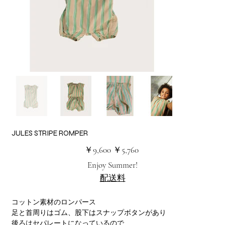
JULES STRIPE ROMPER
元
セ
￥9,600
￥5,760
の
ー
価
ル
Enjoy Summer!
格
価
格
配送料
コットン素材のロンパース
足と首周りはゴム、股下はスナップボタンがあり
後ろはセパレートになっているので