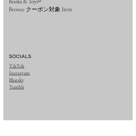
Books & Toys
Bronze クーポン対象 Item
SOCIALS
TikTok
Instagram
Bluesky
Tumblr