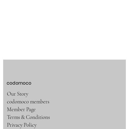
codomoco
Our Story
codomoco members
Member Page
Terms & Conditions
Privacy Policy