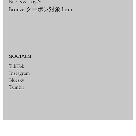
Books & Toys
Bronze クーポン対象 Item
SOCIALS
TikTok
Instagram
Bluesky
Tumblr