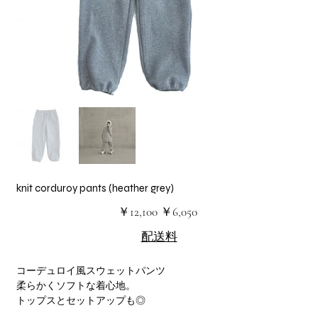
knit corduroy pants (heather grey)
元
セ
￥12,100
￥6,050
の
ー
価
ル
配送料
格
価
格
コーデュロイ風スウェットパンツ
柔らかくソフトな着心地。
トップスとセットアップも◎