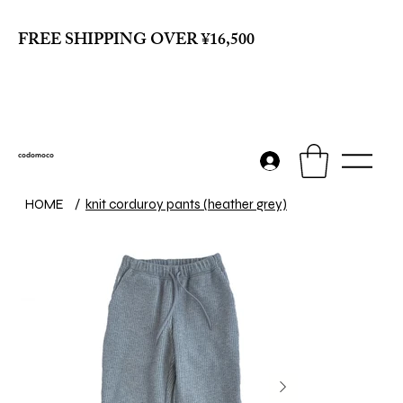
FREE SHIPPING OVER ¥16,500
codomoco
HOME
/
knit corduroy pants (heather grey)