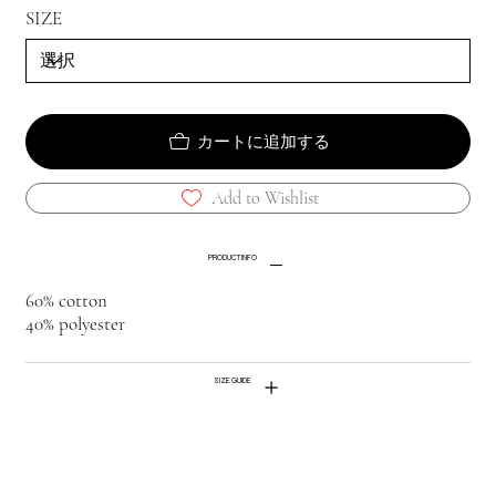
SIZE
カートに追加する
Add to Wishlist
PRODUCT INFO
60% cotton
40% polyester
SIZE GUIDE