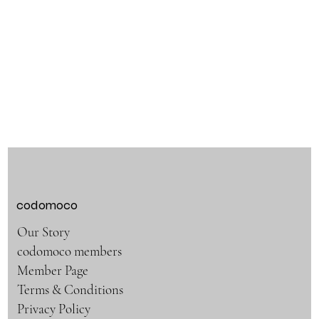
codomoco
Our Story
codomoco members
Member Page
Terms & Conditions
Privacy Policy