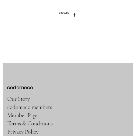
SIZE GUIDE
codomoco
Our Story
codomoco members
Member Page
Terms & Conditions
Privacy Policy