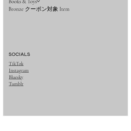
Books & Toys
Bronze クーポン対象 Item
SOCIALS
TikTok
Instagram
Bluesky
Tumblr