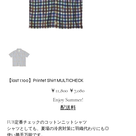
【last 1:100】Printet Shirt MULTICHECK
元
セ
￥11,800
￥7,080
の
ー
価
ル
Enjoy Summer!
格
価
格
配送料
FUB定番チェックのコットンニットシャツ
シャツとしても、夏場の冷房対策に羽織代わりにも◎
使い勝手万能です。