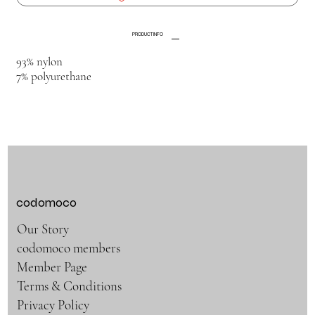
PRODUCT INFO
93% nylon
7% polyurethane
codomoco
Our Story
codomoco members
Member Page
Terms & Conditions
Privacy Policy