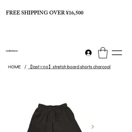
FREE SHIPPING OVER ¥16,500
codomoco
【last 1:110】stretch board shorts charcoal
HOME
/