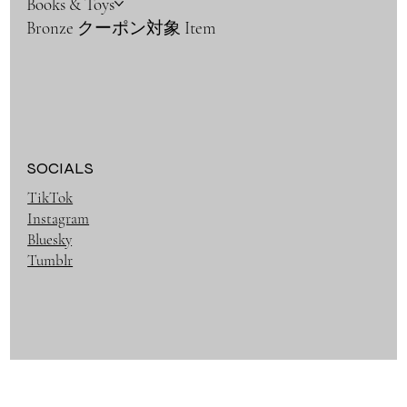
Books & Toys
Bronze クーポン対象 Item
SOCIALS
TikTok
Instagram
Bluesky
Tumblr