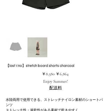
【last 1:110】stretch board shorts charcoal
元
セ
￥8,580
￥6,864
の
ー
価
ル
Enjoy Summer!
格
価
格
配送料
水陸両用で使用できる、ストレッチナイロン素材のショートパ
ンツ
ストレッチ性・速乾性がある素材で乾きやすく、