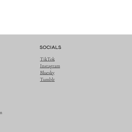
SOCIALS
TikTok
Instagram
Bluesky
Tumblr
m