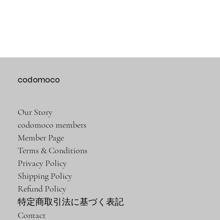
codomoco
Our Story
codomoco members
Member Page
Terms & Conditions
Privacy Policy
Shipping Policy
Refund Policy
特定商取引法に基づく表記
Contact