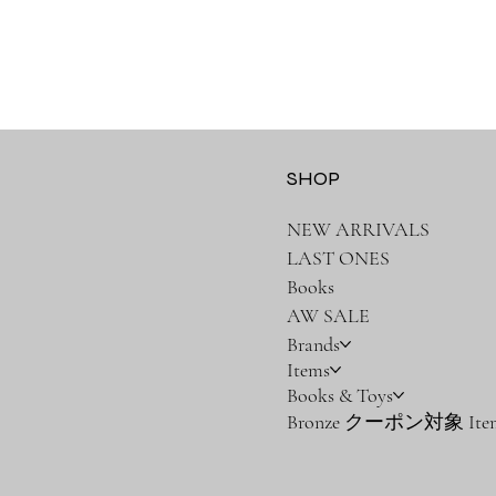
SHOP
NEW ARRIVALS
LAST ONES
Books
AW SALE
Brands
Items
Books & Toys
Bronze クーポン対象 Ite