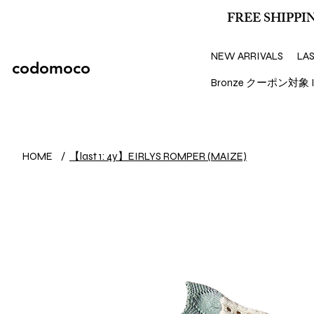
FREE SHIPPIN
NEW ARRIVALS
LA
codomoco
Bronze クーポン対象 I
【last 1: 4y】EIRLYS ROMPER (MAIZE)
HOME
/