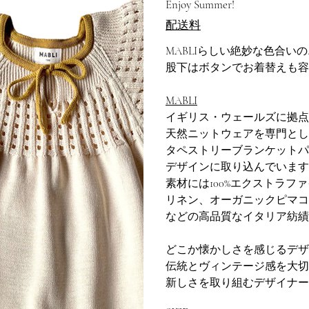
Enjoy Summer!
格
価
格
配送料
MABLIらしい絶妙な色合い
股下はボタンでお着替えも容
MABLI
イギリス・ウェールズに拠点
天然ニットウェアを専門とし
タペストリーブランケットパ
デザインに取り込んでいます
素材には100%エクストラフ
リネン、オーガニックピマコ
などの高品質なイタリア紡績
どこか懐かしさを感じるデザ
伝統とヴィンテージ感を大切
新しさを取り組むデザイナー