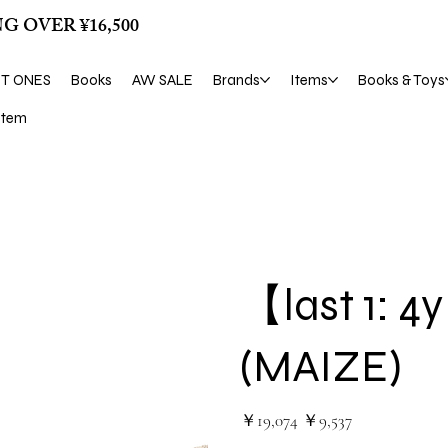
G OVER ¥16,500
ST ONES
Books
AW SALE
Brands
Items
Books & Toys
tem
【last 1:
(MAIZE)
元
セ
￥19,074
￥9,537
の
ー
価
ル