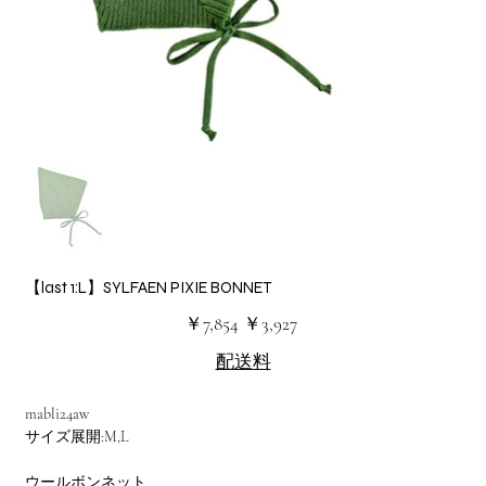
【last 1:L】SYLFAEN PIXIE BONNET
元
セ
￥7,854
￥3,927
の
ー
価
ル
配送料
格
価
格
mabli24aw
サイズ展開:M,L
ウールボンネット