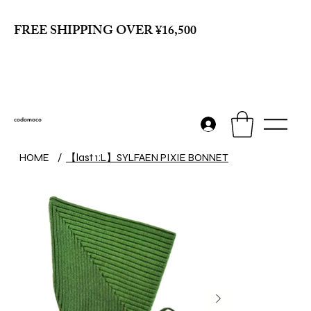
FREE SHIPPING OVER ¥16,500
codomoco
【last 1:L】SYLFAEN PIXIE BONNET
HOME
/