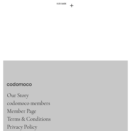
SIZE GUIDE
codomoco
Our Story
codomoco members
Member Page
Terms & Conditions
Privacy Policy