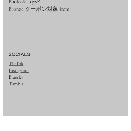
Books & Toys
Bronze クーポン対象 Item
SOCIALS
TikTok
Instagram
Bluesky
Tumblr