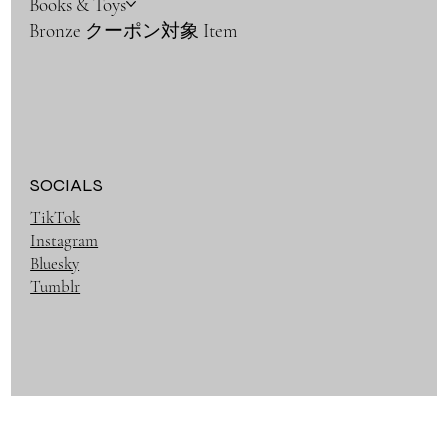
Books & Toys
Bronze クーポン対象 Item
SOCIALS
TikTok
Instagram
Bluesky
Tumblr