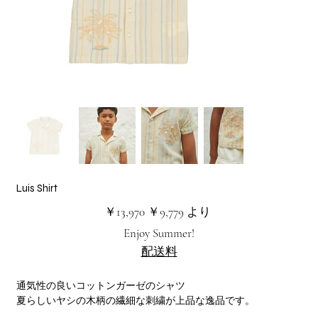
Luis Shirt
元
セ
￥13,970
￥9,779
より
の
ー
価
ル
Enjoy Summer!
格
価
格
配送料
通気性の良いコットンガーゼのシャツ
夏らしいヤシの木柄の繊細な刺繍が上品な逸品です。