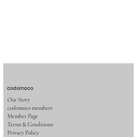
codomoco
Our Story
codomoco members
Member Page
Terms & Conditions
Privacy Policy