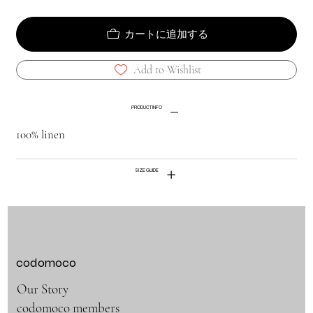
カートに追加する
Add to Wishlist
PRODUCT INFO
100% linen
SIZE GUIDE
codomoco
Our Story
codomoco members