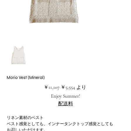
Morio Vest (Mineral)
元
セ
￥11,107
￥5,554
より
の
ー
価
ル
Enjoy Summer!
格
価
格
配送料
リネン素材のベスト
ベスト感覚としても、インナータンクトップ感覚としても
お召しいただけます。