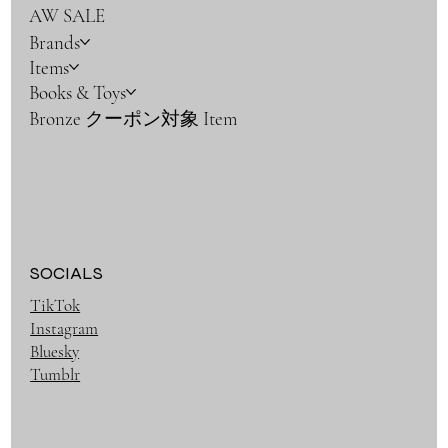
AW SALE
Brands
Items
Books & Toys
Bronze クーポン対象 Item
SOCIALS
TikTok
Instagram
Bluesky
Tumblr